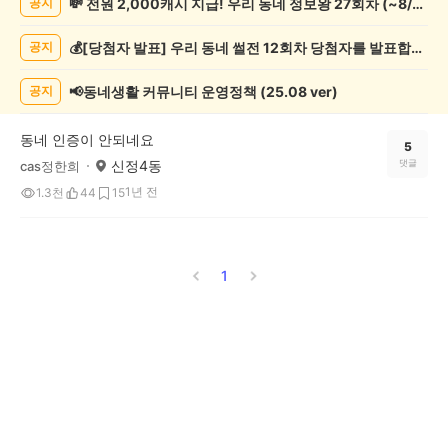
💸 전원 2,000캐시 지급! 우리 동네 정보왕 27회차 (~8/10)
공지
실/
실
💰[당첨자 발표] 우리 동네 썰전 12회차 당첨자를 발표합니다!
공지
종
게
시
📢동네생활 커뮤니티 운영정책 (25.08 ver)
공지
글
목
동네 인증이 안되네요
록
5
신정4동
댓글
cas정한희
1년 전
1.3천
44
15
1