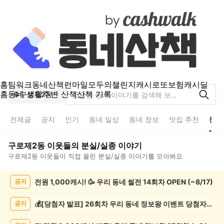
홈
팀워크
동네산책
런마일
모두의챌린지
캐시로또
보험
캐시딜
홈
동네 생활
주변 산책
산책 기록
구로제2동
전체글
공지
인기
동네 일상
동네 정보
맛집 추천
분실
구로제2동
이웃들의
분실/실종
이야기
구로제2동
이웃들이 직접 올린
분실/실종
이야기를 모아봐요
구
전원 1,000캐시! 🥳 우리 동네 썰전 14회차 OPEN (~8/17)
공지
로
제
2
💰[당첨자 발표] 26회차 우리 동네 정보왕 이벤트 당첨자를 발표합니다!
공지
동
분