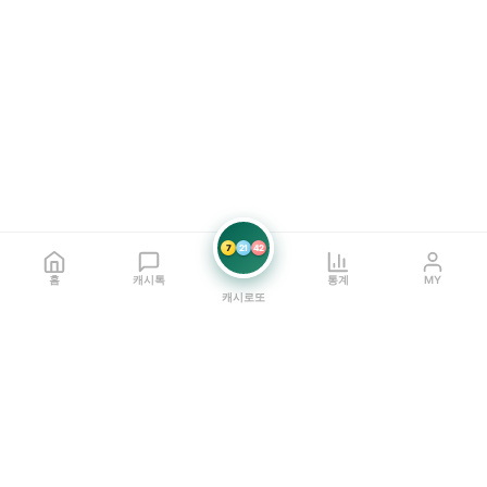
7
21
42
홈
캐시톡
통계
MY
캐시로또