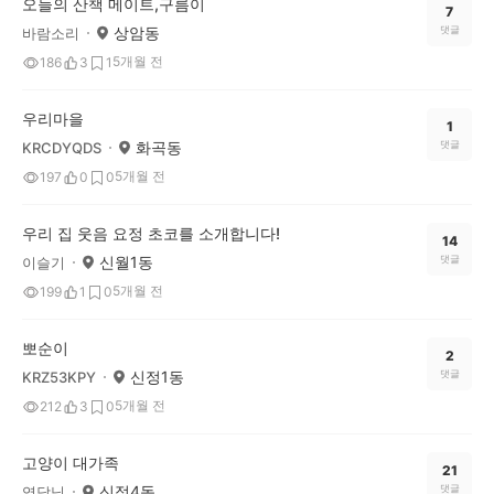
오늘의 산책 메이트,구름이
7
상암동
댓글
바람소리
5개월 전
186
3
1
우리마을
1
화곡동
댓글
KRCDYQDS
5개월 전
197
0
0
우리 집 웃음 요정 초코를 소개합니다!
14
신월1동
댓글
이슬기
5개월 전
199
1
0
뽀순이
2
신정1동
댓글
KRZ53KPY
5개월 전
212
3
0
고양이 대가족
21
신정4동
댓글
영담님