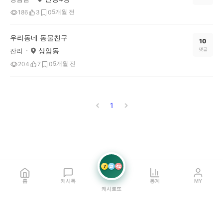
5개월 전
186
3
0
우리동네 동물친구
10
상암동
댓글
잔리
5개월 전
204
7
0
1
7
21
42
홈
캐시톡
통계
MY
캐시로또