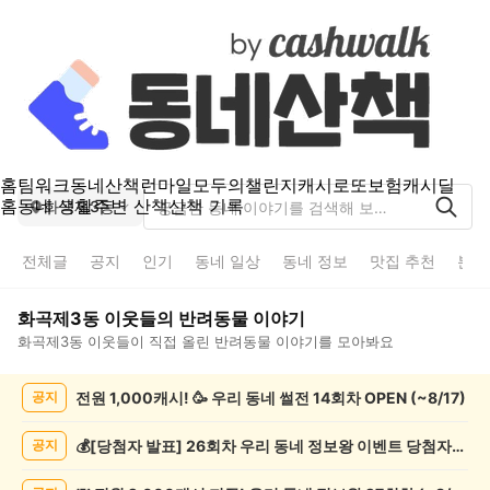
홈
팀워크
동네산책
런마일
모두의챌린지
캐시로또
보험
캐시딜
홈
동네 생활
주변 산책
산책 기록
화곡제3동
전체글
공지
인기
동네 일상
동네 정보
맛집 추천
분실
화곡제3동
이웃들의
반려동물
이야기
화곡제3동
이웃들이 직접 올린
반려동물
이야기를 모아봐요
화
전원 1,000캐시! 🥳 우리 동네 썰전 14회차 OPEN (~8/17)
공지
곡
제
3
💰[당첨자 발표] 26회차 우리 동네 정보왕 이벤트 당첨자를 발표합니다!
공지
동
반