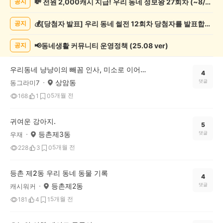
💸 전원 2,000캐시 지급! 우리 동네 정보왕 27회차 (~8/10)
공지
려
동
💰[당첨자 발표] 우리 동네 썰전 12회차 당첨자를 발표합니다!
공지
물
게
시
📢동네생활 커뮤니티 운영정책 (25.08 ver)
공지
글
목
우리동네 냥냥이의 빼꼼 인사, 미소로 이어진 따뜻한 교감
록
4
상암동
댓글
동그라미7
5개월 전
168
1
0
귀여운 강아지.
5
등촌제3동
댓글
우재
5개월 전
228
3
0
등촌 제2동 우리 동네 동물 기록
4
등촌제2동
댓글
캐시워커
5개월 전
181
4
1