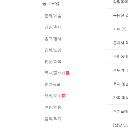
상암동에
동네모임
용왕산 
문화/예술
공연/축제
카페
[
5
]
종교/봉사
혼자서 
친목/모임
우리동네
인문/과학
부뚜막이
독서/글쓰기
반려동물
요리/제조
가족 외
여행/캠핑
투썸플레
음악/악기