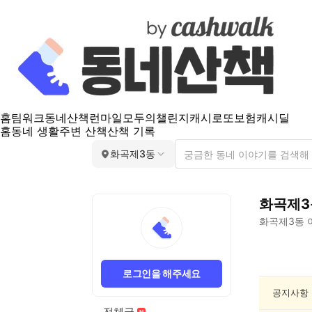
홈
팀워크
동네산책
런마일
모두의챌린지
캐시로또
보험
캐시딜
홈
동네 생활
주변 산책
산책 기록
화곡제3동
화곡제3
화곡제3동
화
곡
로그인을 해주세요
제
3
공지사항
동
전체글