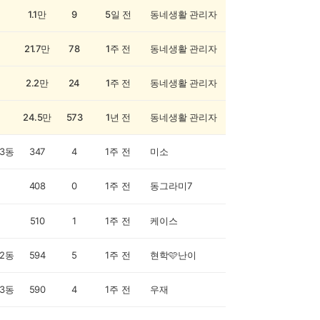
1.1만
9
5일 전
동네생활 관리자
21.7만
78
1주 전
동네생활 관리자
2.2만
24
1주 전
동네생활 관리자
24.5만
573
1년 전
동네생활 관리자
3동
347
4
1주 전
미소
408
0
1주 전
동그라미7
510
1
1주 전
케이스
2동
594
5
1주 전
현학🩷난이
3동
590
4
1주 전
우재