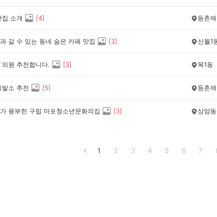
맛집 소개
[
4
]
등촌제
 갈 수 있는 동네 숨은 카페 맛집
[
3
]
신월1
 의원 추천합니다.
[
3
]
목1동
이발소 추천
[
5
]
등촌제
가 픙부한 구립 마포청소년문화의집
[
3
]
상암동
1
2
3
4
5
6
7