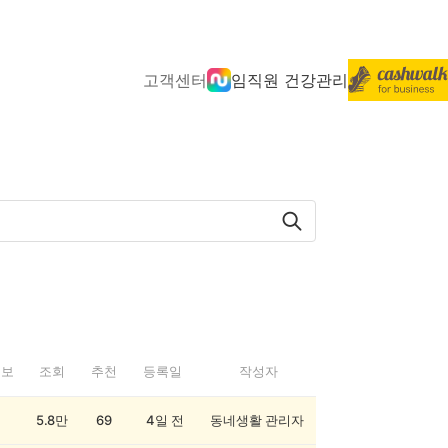
고객센터
임직원 건강관리
정보
조회
추천
등록일
작성자
5.8만
69
4일 전
동네생활 관리자