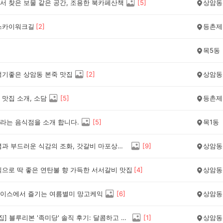
서 찾은 보물 같은 공간, 조용한 북카페산책
[
5
]
상암동
스카이워크길
[
2
]
등촌제
목5동
먹기좋은 상암동 본죽 맛집
[
2
]
상암동
 맛집 소개, 소담
[
5
]
등촌제
라는 음식점을 소개 합니다.
[
5
]
목1동
특제 양념과 부드러운 식감의 조화, 갓갈비 마포상암DMC점
[
9
]
상암동
식으로 딱 좋은 연탄불 향 가득한 서서갈비 맛집
[
4
]
상암동
이스에서 즐기는 여름별미 망고케익
[
6
]
상암동
[상암 맛집] 블루리본 '족미당' 솔직 후기: 달콤하고 부드러워요.
[
1
]
상암동