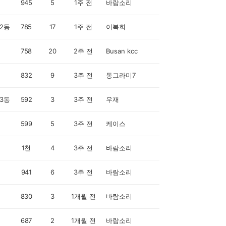
945
5
1주 전
바람소리
2동
785
17
1주 전
이복희
758
20
2주 전
Busan kcc
832
9
3주 전
동그라미7
3동
592
3
3주 전
우재
599
5
3주 전
케이스
1천
4
3주 전
바람소리
941
6
3주 전
바람소리
830
3
1개월 전
바람소리
687
2
1개월 전
바람소리