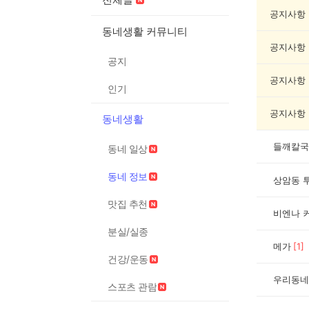
동
네
공지사항
정
동네생활 커뮤니티
보
공지사항
게
공지
시
글
공지사항
인기
목
록
공지사항
동네생활
들깨칼국
동네 일상
동네 정보
상암동 
맛집 추천
비엔나 
분실/실종
메가
[
1
]
건강/운동
우리동네
스포츠 관람