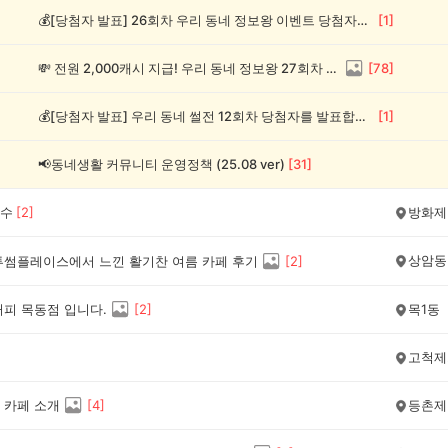
💰[당첨자 발표] 26회차 우리 동네 정보왕 이벤트 당첨자를 발표합니다!
[
1
]
💸 전원 2,000캐시 지급! 우리 동네 정보왕 27회차 (~8/10)
[
78
]
💰[당첨자 발표] 우리 동네 썰전 12회차 당첨자를 발표합니다!
[
1
]
📢동네생활 커뮤니티 운영정책 (25.08 ver)
[
31
]
수
[
2
]
방화제
상암동
투썸플레이스에서 느낀 활기찬 여름 카페 후기
[
2
]
커피 목동점 입니다.
[
2
]
목1동
고척제
 카페 소개
[
4
]
등촌제