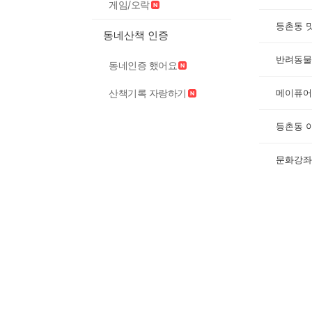
게임/오락
등촌동 
동네산책 인증
반려동물과
동네인증 했어요
메이퓨어
산책기록 자랑하기
등촌동 
문화강좌