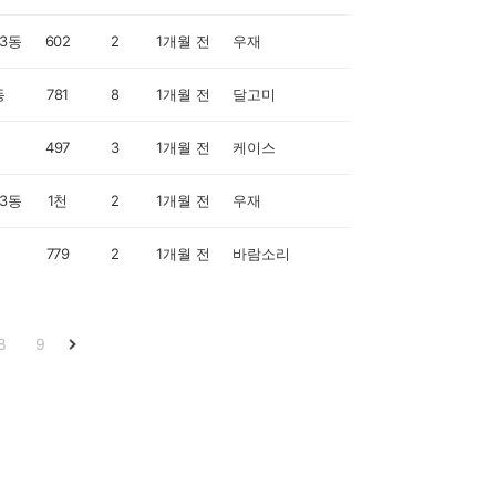
3동
602
2
1개월 전
우재
동
781
8
1개월 전
달고미
497
3
1개월 전
케이스
3동
1천
2
1개월 전
우재
779
2
1개월 전
바람소리
8
9