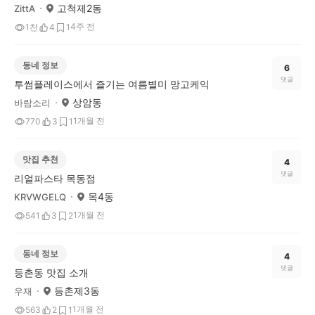
고척제2동
ZittA
4주 전
1천
4
1
동네 정보
6
댓글
투썸플레이스에서 즐기는 여름별미 망고케익
상암동
바람소리
1개월 전
770
3
1
맛집 추천
4
댓글
리얼파스타 목동점
목4동
KRVWGELQ
1개월 전
541
3
2
동네 정보
4
댓글
등촌동 맛집 소개
등촌제3동
우재
1개월 전
563
2
1