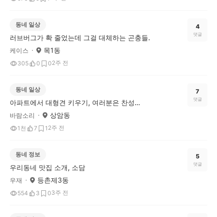
동네 일상
4
댓글
러브버그가 확 줄었는데 그걸 대체하는 곤충들.
목1동
케이스
2주 전
305
0
0
동네 일상
7
댓글
아파트에서 대형견 키우기, 여러분은 찬성하시나요?
상암동
바람소리
2주 전
1천
7
1
동네 정보
5
댓글
우리동네 맛집 소개, 소담
등촌제3동
우재
3주 전
554
3
0