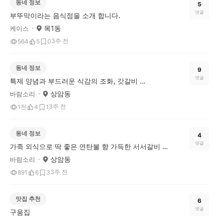
동네 정보
5
댓글
부뚜막이라는 음식점을 소개 합니다.
목1동
케이스
3주 전
564
5
0
동네 정보
9
댓글
특제 양념과 부드러운 식감의 조화, 갓갈비 마포상암DMC점
상암동
바람소리
3주 전
1천
4
1
동네 정보
4
댓글
가족 외식으로 딱 좋은 연탄불 향 가득한 서서갈비 맛집
상암동
바람소리
3주 전
891
6
3
맛집 추천
6
댓글
구움집