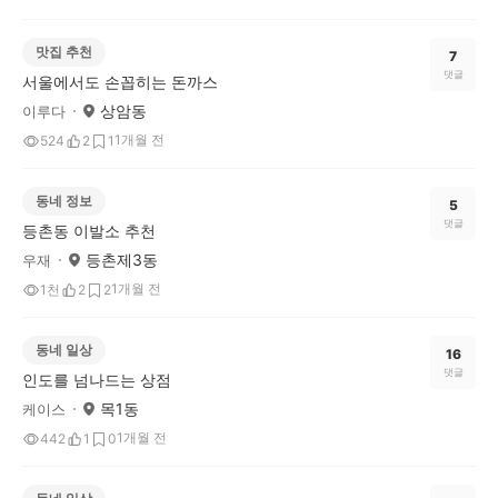
맛집 추천
7
댓글
서울에서도 손꼽히는 돈까스
상암동
이루다
1개월 전
524
2
1
동네 정보
5
댓글
등촌동 이발소 추천
등촌제3동
우재
1개월 전
1천
2
2
동네 일상
16
댓글
인도를 넘나드는 상점
목1동
케이스
1개월 전
442
1
0