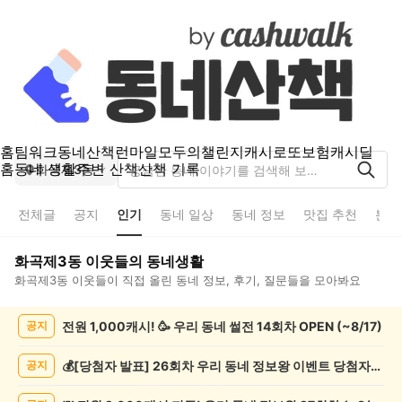
홈
팀워크
동네산책
런마일
모두의챌린지
캐시로또
보험
캐시딜
홈
동네 생활
주변 산책
산책 기록
화곡제3동
전체글
공지
인기
동네 일상
동네 정보
맛집 추천
분실
화곡제3동
이웃들의 동네생활
화곡제3동
이웃들이 직접 올린 동네 정보, 후기, 질문들을 모아봐요
화
전원 1,000캐시! 🥳 우리 동네 썰전 14회차 OPEN (~8/17)
공지
곡
제
3
💰[당첨자 발표] 26회차 우리 동네 정보왕 이벤트 당첨자를 발표합니다!
공지
동
인