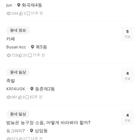
화곡제4동
jun
1주 전
394
3
1
동네 정보
5
댓글
카페
목5동
Busan kcc
1주 전
729
20
7
동네 일상
4
댓글
족발
등촌제2동
KR14UGK
2주 전
981
9
6
동네 일상
4
댓글
밤늦은 농구장 소음, 어떻게 바라봐야 할까?
상암동
동그라미7
2주 전
573
5
1