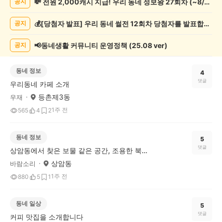
💸 전원 2,000캐시 지급! 우리 동네 정보왕 27회차 (~8/10)
공지
기
글
💰[당첨자 발표] 우리 동네 썰전 12회차 당첨자를 발표합니다!
공지
게
시
글
📢동네생활 커뮤니티 운영정책 (25.08 ver)
공지
목
록
동네 정보
4
댓글
우리동네 카페 소개
등촌제3동
우재
1주 전
565
4
2
동네 정보
5
댓글
상암동에서 찾은 보물 같은 공간, 조용한 북카페산책
상암동
바람소리
1주 전
880
5
1
동네 일상
5
댓글
커피 맛집을 소개합니다