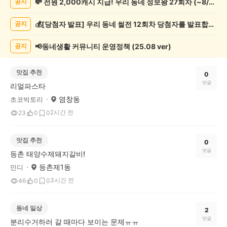
💸 전원 2,000캐시 지급! 우리 동네 정보왕 27회차 (~8/10)
공지
체
글
💰[당첨자 발표] 우리 동네 썰전 12회차 당첨자를 발표합니다!
공지
게
시
글
📢동네생활 커뮤니티 운영정책 (25.08 ver)
공지
목
록
맛집 추천
0
댓글
리얼파스타
염창동
초코빅토리
2시간 전
23
0
0
맛집 추천
0
댓글
등촌 태양수제돼지갈비!
등촌제1동
민디
3시간 전
46
0
0
동네 일상
2
댓글
분리수거하러 갈 때마다 보이는 문제ㅠㅠ