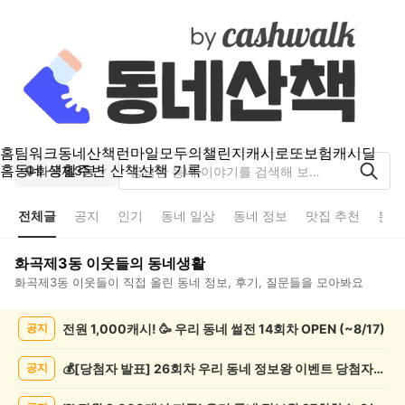
홈
팀워크
동네산책
런마일
모두의챌린지
캐시로또
보험
캐시딜
홈
동네 생활
주변 산책
산책 기록
화곡제3동
전체글
공지
인기
동네 일상
동네 정보
맛집 추천
분실
화곡제3동
이웃들의 동네생활
화곡제3동
이웃들이 직접 올린 동네 정보, 후기, 질문들을 모아봐요
화
전원 1,000캐시! 🥳 우리 동네 썰전 14회차 OPEN (~8/17)
공지
곡
제
3
💰[당첨자 발표] 26회차 우리 동네 정보왕 이벤트 당첨자를 발표합니다!
공지
동
전