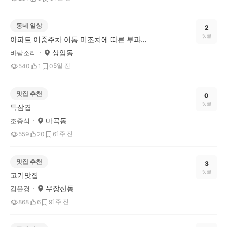
동네 일상
2
댓글
아파트 이중주차 이동 미조치에 따른 부과금(벌금)
상암동
바람소리
5일 전
540
1
0
맛집 추천
0
댓글
특삼겹
마곡동
조종석
1주 전
559
20
6
맛집 추천
3
댓글
고기맛집
우장산동
김윤경
1주 전
868
6
9