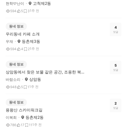
고척제2동
현학🩷난이
1주 전
594
5
3
동네 정보
4
댓글
우리동네 카페 소개
등촌제3동
우재
1주 전
594
4
2
동네 정보
5
댓글
상암동에서 찾은 보물 같은 공간, 조용한 북카페산책
상암동
바람소리
1주 전
948
5
1
동네 정보
2
댓글
용왕산 스카이워크길
등촌제2동
이복희
1주 전
786
17
11