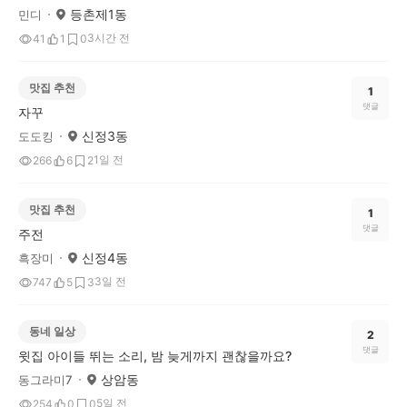
등촌제1동
민디
3시간 전
41
1
0
맛집 추천
1
댓글
자꾸
신정3동
도도킹
1일 전
266
6
2
맛집 추천
1
댓글
주전
신정4동
흑장미
3일 전
747
5
3
동네 일상
2
댓글
윗집 아이들 뛰는 소리, 밤 늦게까지 괜찮을까요?
상암동
동그라미7
5일 전
254
0
0