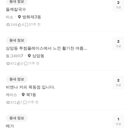
동네 정보
2
댓글
들깨칼국수
방화제3동
미소
1주 전
348
4
0
동네 정보
2
댓글
상암동 투썸플레이스에서 느낀 활기찬 여름 카페 후기
상암동
동그라미7
1주 전
412
0
1
동네 정보
2
댓글
비엔나 커피 목동점 입니다.
목1동
케이스
1주 전
512
1
1
동네 정보
1
댓글
메가