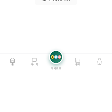
7
21
42
홈
캐시톡
통계
MY
캐시로또