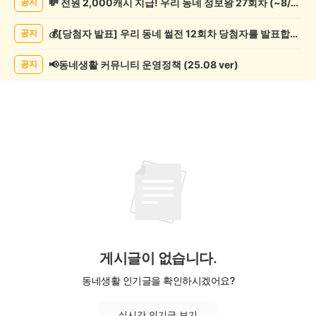
💸 전원 2,000캐시 지급! 우리 동네 정보왕 27회차 (~8/10)
공지
행/
캠
💰[당첨자 발표] 우리 동네 썰전 12회차 당첨자를 발표합니다!
공지
핑
게
시
📢동네생활 커뮤니티 운영정책 (25.08 ver)
공지
글
목
록
게시글이 없습니다.
동네생활 인기글을 확인하시겠어요?
실시간 인기글 보기