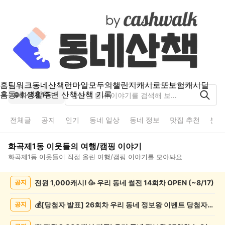
홈
팀워크
동네산책
런마일
모두의챌린지
캐시로또
보험
캐시딜
홈
동네 생활
주변 산책
산책 기록
화곡제1동
전체글
공지
인기
동네 일상
동네 정보
맛집 추천
분실
화곡제1동
이웃들의
여행/캠핑
이야기
화곡제1동
이웃들이 직접 올린
여행/캠핑
이야기를 모아봐요
화
전원 1,000캐시! 🥳 우리 동네 썰전 14회차 OPEN (~8/17)
공지
곡
제
1
💰[당첨자 발표] 26회차 우리 동네 정보왕 이벤트 당첨자를 발표합니다!
공지
동
여