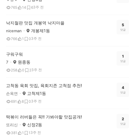
3주 전
765
14
6
낙지철판 맛집 개봉역 낙지마을
5
개봉제1동
댓글
niceman
3주 전
766
1
0
구워구워
1
원종동
댓글
7
3주 전
258
0
2
고척동 육회 맛집, 육회지존 고척점 추천!
4
고척제1동
댓글
손옥연
3주 전
691
8
0
떡볶이 러버들은 꼭!! 가봐야할 맛집공개!
2
신정2동
댓글
또리신
3주 전
381
1
1