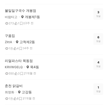
불일일구국수 개봉점
3
개봉제1동
댓글
바람타고
3주 전
273
1
0
구움집
6
고척제2동
댓글
ZittA
4주 전
1천
4
1
리얼파스타 목동점
4
목4동
댓글
KRVWGELQ
1개월 전
550
3
2
춘천 닭갈비
1
고강동
댓글
최명화
1개월 전
1천
8
3