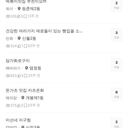
떡볶이맛집 추천이요!!!
2
등촌제2동
댓글
쑥이
2주 전
529
5
1
건강한 여러가지 재료들이 있는 빵집을 소개해요
3
신월2동
댓글
민희
2주 전
324
1
0
담가화로구이
3
염창동
댓글
해바라기
3주 전
833
5
3
돈가츠 맛집 카츠온화
6
개봉제1동
댓글
해피맘
3주 전
375
2
0
미선네 아구찜
2
신정3동
댓글
♡영♡