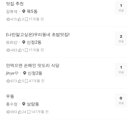
맛집 추천
1
목5동
댓글
강유석
1개월 전
415
3
1
(나만알고싶은)우리동네 초밥맛집!
2
신정2동
댓글
또리신
1개월 전
483
1
1
안먹으면 손해인 맛도리 식당
1
신정2동
댓글
jihye♡
1개월 전
673
5
4
우동
0
상암동
댓글
홍수정
1개월 전
993
24
14