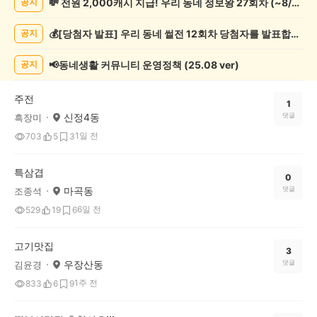
💸 전원 2,000캐시 지급! 우리 동네 정보왕 27회차 (~8/10)
공지
집
추
💰[당첨자 발표] 우리 동네 썰전 12회차 당첨자를 발표합니다!
공지
천
게
시
📢동네생활 커뮤니티 운영정책 (25.08 ver)
공지
글
목
주전
록
1
신정4동
댓글
흑장미
1일 전
703
5
3
특삼겹
0
마곡동
댓글
조종석
6일 전
529
19
6
고기맛집
3
우장산동
댓글
김윤경
1주 전
833
6
9