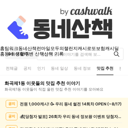
홈
팀워크
동네산책
런마일
모두의챌린지
캐시로또
보험
캐시딜
홈
동네 생활
주변 산책
산책 기록
화곡제1동
전체글
공지
인기
동네 일상
동네 정보
맛집 추천
분실
화곡제1동
이웃들의
맛집 추천
이야기
화곡제1동
이웃들이 직접 올린
맛집 추천
이야기를 모아봐요
화
전원 1,000캐시! 🥳 우리 동네 썰전 14회차 OPEN (~8/17)
공지
곡
제
1
💰[당첨자 발표] 26회차 우리 동네 정보왕 이벤트 당첨자를 발표합니다!
공지
동
맛