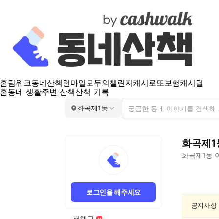
홈
팀워크
동네산책
런마일
모두의챌린지
캐시로또
보험
캐시딜
홈
동네 생활
주변 산책
산책 기록
화곡제1동
화곡제1
화곡제1동
이
화
곡
로그인을 해주세요
제
1
공지사항
동
전체글