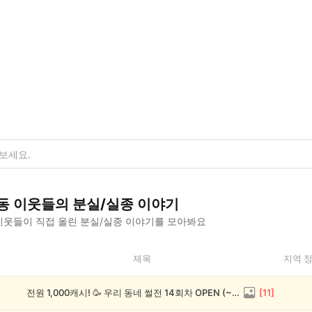
동
이웃들의
분실/실종
이야기
웃들이 직접 올린
분실/실종
이야기를 모아봐요
제목
지역 
전원 1,000캐시! 🥳 우리 동네 썰전 14회차 OPEN (~8/17)
[
11
]