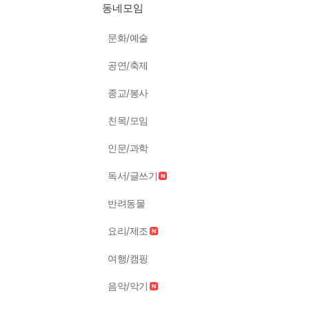
동네모임
문화/예술
공연/축제
종교/봉사
친목/모임
인문/과학
독서/글쓰기
반려동물
요리/제조
여행/캠핑
음악/악기