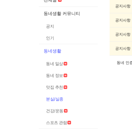
분
실/
공지사항
실
동네생활 커뮤니티
종
공지사항
게
공지
시
글
공지사항
인기
목
록
공지사항
동네생활
동네 인
동네 일상
동네 정보
맛집 추천
분실/실종
건강/운동
스포츠 관람