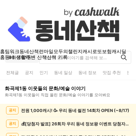
홈
팀워크
동네산책
런마일
모두의챌린지
캐시로또
보험
캐시딜
홈
동네 생활
주변 산책
산책 기록
화곡제1동
전체글
공지
인기
동네 일상
동네 정보
맛집 추천
분실
화곡제1동
이웃들의
문화/예술
이야기
화곡제1동
이웃들이 직접 올린
문화/예술
이야기를 모아봐요
화
전원 1,000캐시! 🥳 우리 동네 썰전 14회차 OPEN (~8/17)
공지
곡
제
1
💰[당첨자 발표] 26회차 우리 동네 정보왕 이벤트 당첨자를 발표합니다!
공지
동
문