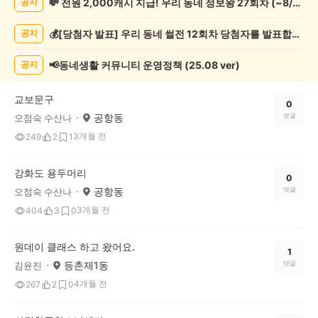
💸 전원 2,000캐시 지급! 우리 동네 정보왕 27회차 (~8/10)
공지
화/
예
💰[당첨자 발표] 우리 동네 썰전 12회차 당첨자를 발표합니다!
공지
술
게
시
📢동네생활 커뮤니티 운영정책 (25.08 ver)
공지
글
목
교보문구
록
0
공항동
댓글
오점숙 수산나
3개월 전
249
2
1
강화도 용두머리
0
공항동
댓글
오점숙 수산나
3개월 전
404
3
0
원데이 클래스 하고 왔어요.
1
등촌제1동
댓글
김윤진
4개월 전
267
2
0