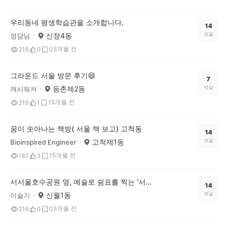
우리동네 평생학습관을 소개합니다.
14
신정4동
댓글
영담님
5개월 전
216
0
0
그라운드 서울 방문 후기😄
7
등촌제2동
댓글
캐시워커
5개월 전
216
1
1
꿈이 솟아나는 책방( 서울 책 보고) 고척동
14
고척제1동
댓글
Bioinspired Engineer
5개월 전
187
3
1
서서울호수공원 옆, 예술로 쉼표를 찍는 '서울문화예술교육센터 양천'에 다녀왔어요!
14
신월1동
댓글
이슬기
5개월 전
216
0
0