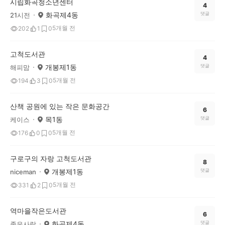
시립화곡청소년센터
4
화곡제4동
댓글
21시전
5개월 전
202
1
0
고척도서관
4
개봉제1동
댓글
해피맘
5개월 전
194
3
0
산책 공원에 있는 작은 문화공간
6
목1동
댓글
케이스
5개월 전
176
0
0
구로구의 자랑 고척도서관
8
개봉제1동
댓글
niceman
5개월 전
331
2
0
역마을작은도서관
6
화곡제4동
댓글
좋은사람