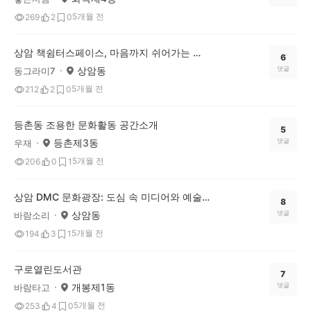
5개월 전
269
2
0
상암 책쉼터스페이스, 마음까지 쉬어가는 힐링 독서 공간
6
상암동
댓글
동그라미7
5개월 전
212
2
0
등촌동 조용한 문화활동 공간소개
5
등촌제3동
댓글
우재
5개월 전
206
0
1
상암 DMC 문화광장: 도심 속 미디어와 예술의 쉼터
8
상암동
댓글
바람소리
5개월 전
194
3
1
구로열린도서관
7
개봉제1동
댓글
바람타고
5개월 전
253
4
0