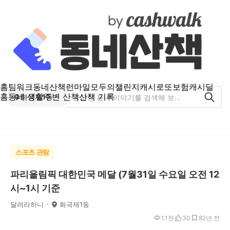
홈
팀워크
동네산책
런마일
모두의챌린지
캐시로또
보험
캐시딜
홈
동네 생활
주변 산책
산책 기록
화곡제1동
스포츠 관람
파리올림픽 대한민국 메달 (7월31일 수요일 오전 12
시~1시 기준
달려라하니
화곡제1동
1.1천
30
8
2년 전