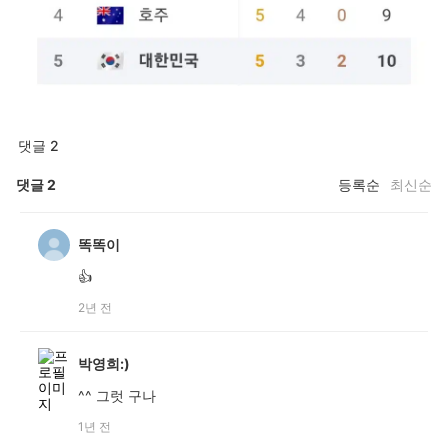
댓글 2
댓글
2
등록순
최신순
똑똑이
👍
2년 전
박영희:)
^^ 그럿 구나
1년 전