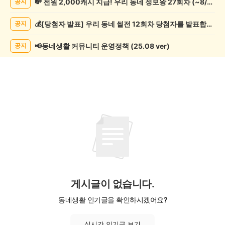
💸 전원 2,000캐시 지급! 우리 동네 정보왕 27회차 (~8/10)
공지
교/
봉
💰[당첨자 발표] 우리 동네 썰전 12회차 당첨자를 발표합니다!
공지
사
게
시
📢동네생활 커뮤니티 운영정책 (25.08 ver)
공지
글
목
록
게시글이 없습니다.
동네생활 인기글을 확인하시겠어요?
실시간 인기글 보기