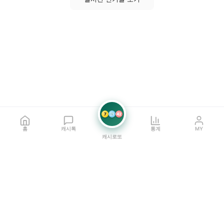
7
21
42
홈
캐시톡
통계
MY
캐시로또