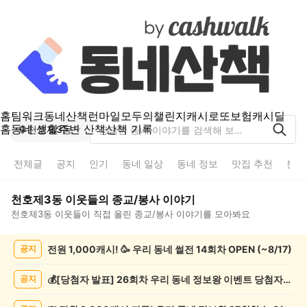
홈
팀워크
동네산책
런마일
모두의챌린지
캐시로또
보험
캐시딜
홈
동네 생활
주변 산책
산책 기록
천호제3동
전체글
공지
인기
동네 일상
동네 정보
맛집 추천
분실
천호제3동
이웃들의
종교/봉사
이야기
천호제3동
이웃들이 직접 올린
종교/봉사
이야기를 모아봐요
천
전원 1,000캐시! 🥳 우리 동네 썰전 14회차 OPEN (~8/17)
공지
호
제
3
💰[당첨자 발표] 26회차 우리 동네 정보왕 이벤트 당첨자를 발표합니다!
공지
동
종