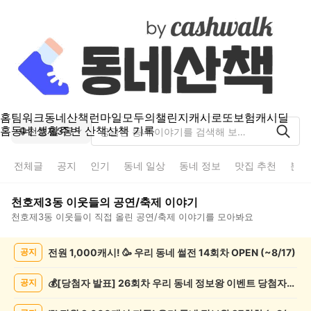
홈
팀워크
동네산책
런마일
모두의챌린지
캐시로또
보험
캐시딜
홈
동네 생활
주변 산책
산책 기록
천호제3동
전체글
공지
인기
동네 일상
동네 정보
맛집 추천
분실
천호제3동
이웃들의
공연/축제
이야기
천호제3동
이웃들이 직접 올린
공연/축제
이야기를 모아봐요
천
전원 1,000캐시! 🥳 우리 동네 썰전 14회차 OPEN (~8/17)
공지
호
제
3
💰[당첨자 발표] 26회차 우리 동네 정보왕 이벤트 당첨자를 발표합니다!
공지
동
공