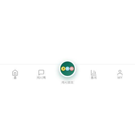
7
21
42
홈
캐시톡
통계
MY
캐시로또