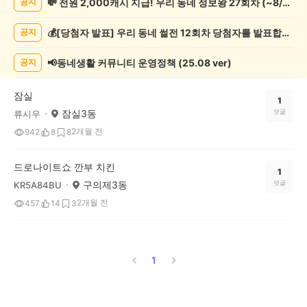
💸 전원 2,000캐시 지급! 우리 동네 정보왕 27회차 (~8/10)
공지
연/
축
💰[당첨자 발표] 우리 동네 썰전 12회차 당첨자를 발표합니다!
공지
제
게
시
📢동네생활 커뮤니티 운영정책 (25.08 ver)
공지
글
목
잠실
록
1
잠실3동
댓글
류시우
2개월 전
942
8
8
드로나이트쇼 깐부 치킨
1
구의제3동
댓글
KR5A84BU
2개월 전
457
14
3
1