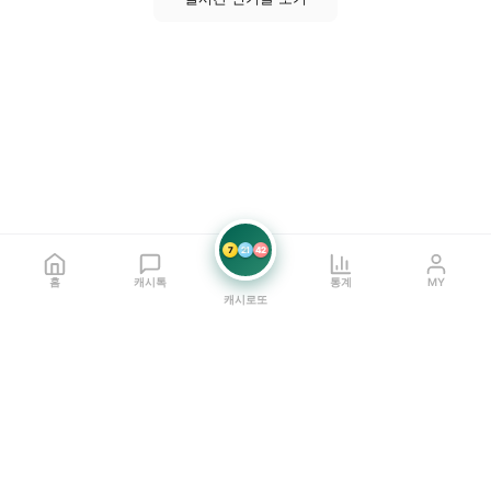
7
21
42
홈
캐시톡
통계
MY
캐시로또