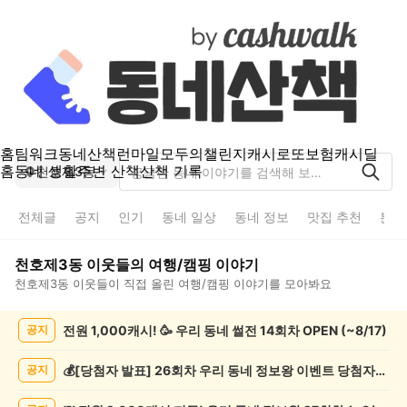
홈
팀워크
동네산책
런마일
모두의챌린지
캐시로또
보험
캐시딜
홈
동네 생활
주변 산책
산책 기록
천호제3동
전체글
공지
인기
동네 일상
동네 정보
맛집 추천
분실
천호제3동
이웃들의
여행/캠핑
이야기
천호제3동
이웃들이 직접 올린
여행/캠핑
이야기를 모아봐요
천
전원 1,000캐시! 🥳 우리 동네 썰전 14회차 OPEN (~8/17)
공지
호
제
3
💰[당첨자 발표] 26회차 우리 동네 정보왕 이벤트 당첨자를 발표합니다!
공지
동
여