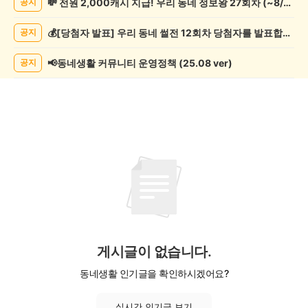
💸 전원 2,000캐시 지급! 우리 동네 정보왕 27회차 (~8/10)
공지
행/
캠
💰[당첨자 발표] 우리 동네 썰전 12회차 당첨자를 발표합니다!
공지
핑
게
시
📢동네생활 커뮤니티 운영정책 (25.08 ver)
공지
글
목
록
게시글이 없습니다.
동네생활 인기글을 확인하시겠어요?
실시간 인기글 보기