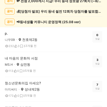
💸 전원 2,000캐시 지급! 우리 동네 정보왕 27회차 (~8/10)
공지
화/
예
💰[당첨자 발표] 우리 동네 썰전 12회차 당첨자를 발표합니다!
공지
술
게
시
📢동네생활 커뮤니티 운영정책 (25.08 ver)
공지
글
목
p.
록
0
천호제2동
댓글
나무09
3개월 전
232
3
3
내 마음의 문화처 서점
3
삼전동
댓글
MS.H
5개월 전
113
0
0
청소년문화의집 아세요?
7
성내제2동
댓글
마치써티
5개월 전
173
0
0