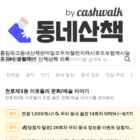
홈
팀워크
동네산책
런마일
모두의챌린지
캐시로또
보험
캐시딜
홈
동네 생활
주변 산책
산책 기록
천호제3동
전체글
공지
인기
동네 일상
동네 정보
맛집 추천
분실
천호제3동
이웃들의
문화/예술
이야기
천호제3동
이웃들이 직접 올린
문화/예술
이야기를 모아봐요
천
전원 1,000캐시! 🥳 우리 동네 썰전 14회차 OPEN (~8/17)
공지
호
제
3
💰[당첨자 발표] 26회차 우리 동네 정보왕 이벤트 당첨자를 발표합니다!
공지
동
문