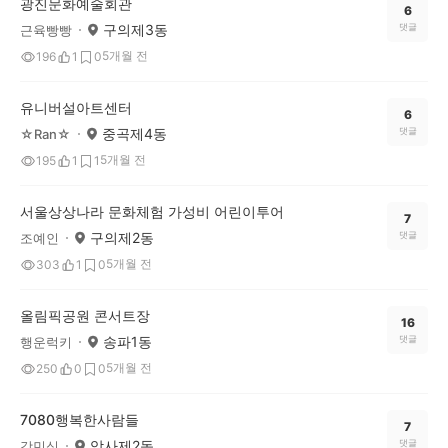
광진문화예술회관
6
구의제3동
댓글
근육빵빵
5개월 전
196
1
0
유니버설아트센터
6
중곡제4동
댓글
☆Ran☆
5개월 전
195
1
1
서울상상나라 문화체험 가성비 어린이투어
7
구의제2동
댓글
조예인
5개월 전
303
1
0
올림픽공원 콘서트장
16
송파1동
댓글
행운럭키
5개월 전
250
0
0
7080행복한사람들
7
암사제2동
댓글
강민식