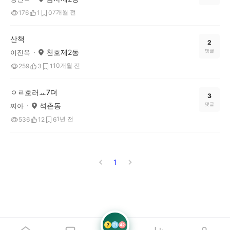
7개월 전
176
1
0
산책
2
천호제2동
댓글
이진옥
10개월 전
259
3
1
ㅇㄹ호러ㅛ7뎌
3
석촌동
댓글
찌아
1년 전
536
12
6
1
7
21
42