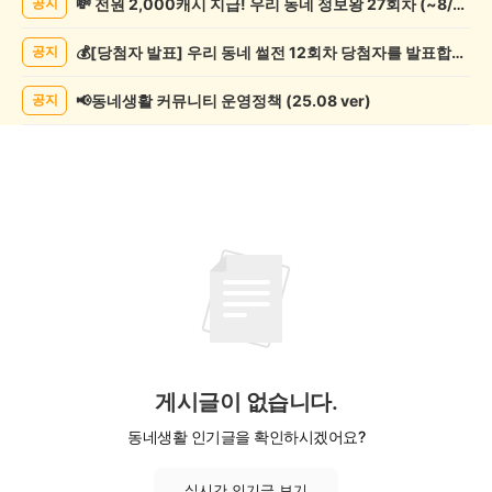
💸 전원 2,000캐시 지급! 우리 동네 정보왕 27회차 (~8/10)
공지
교/
봉
💰[당첨자 발표] 우리 동네 썰전 12회차 당첨자를 발표합니다!
공지
사
게
시
📢동네생활 커뮤니티 운영정책 (25.08 ver)
공지
글
목
록
게시글이 없습니다.
동네생활 인기글을 확인하시겠어요?
실시간 인기글 보기