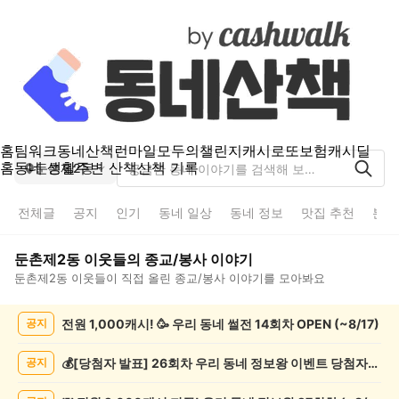
홈
팀워크
동네산책
런마일
모두의챌린지
캐시로또
보험
캐시딜
홈
동네 생활
주변 산책
산책 기록
둔촌제2동
전체글
공지
인기
동네 일상
동네 정보
맛집 추천
분실
둔촌제2동
이웃들의
종교/봉사
이야기
둔촌제2동
이웃들이 직접 올린
종교/봉사
이야기를 모아봐요
둔
전원 1,000캐시! 🥳 우리 동네 썰전 14회차 OPEN (~8/17)
공지
촌
제
2
💰[당첨자 발표] 26회차 우리 동네 정보왕 이벤트 당첨자를 발표합니다!
공지
동
종