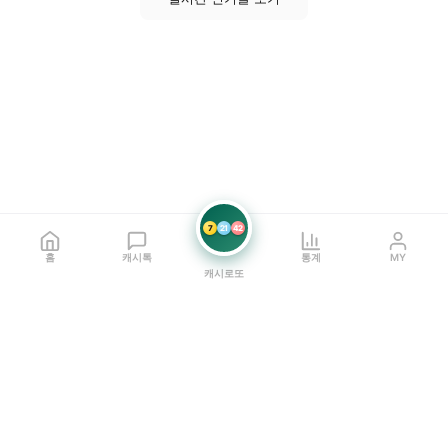
7
21
42
홈
캐시톡
통계
MY
캐시로또