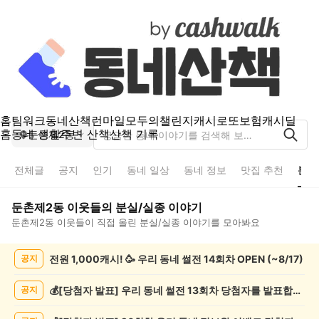
홈
팀워크
동네산책
런마일
모두의챌린지
캐시로또
보험
캐시딜
홈
동네 생활
주변 산책
산책 기록
둔촌제2동
전체글
공지
인기
동네 일상
동네 정보
맛집 추천
분실
둔촌제2동
이웃들의
분실/실종
이야기
둔촌제2동
이웃들이 직접 올린
분실/실종
이야기를 모아봐요
둔
전원 1,000캐시! 🥳 우리 동네 썰전 14회차 OPEN (~8/17)
공지
촌
제
2
💰[당첨자 발표] 우리 동네 썰전 13회차 당첨자를 발표합니다!
공지
동
분