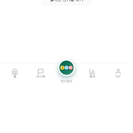
7
21
42
홈
캐시톡
통계
MY
캐시로또