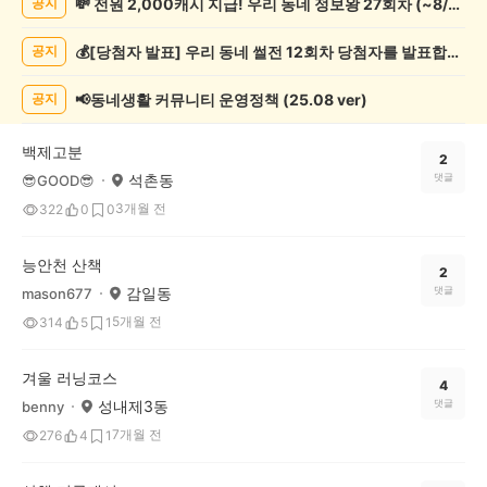
💸 전원 2,000캐시 지급! 우리 동네 정보왕 27회차 (~8/10)
공지
책
기
💰[당첨자 발표] 우리 동네 썰전 12회차 당첨자를 발표합니다!
공지
록
자
랑
📢동네생활 커뮤니티 운영정책 (25.08 ver)
공지
하
기
백제고분
게
2
석촌동
댓글
😎GOOD😎
시
글
3개월 전
322
0
0
목
록
능안천 산책
2
감일동
댓글
mason677
5개월 전
314
5
1
겨울 러닝코스
4
성내제3동
댓글
benny
7개월 전
276
4
1