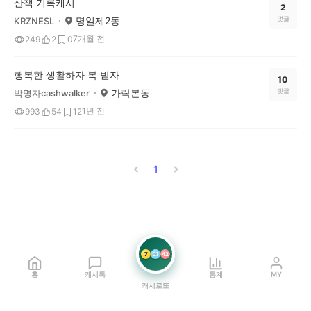
산책 기록캐시
2
명일제2동
댓글
KRZNESL
7개월 전
249
2
0
행복한 생활하자 복 받자
10
가락본동
댓글
박명자cashwalker
1년 전
993
54
12
1
7
21
42
홈
캐시톡
통계
MY
캐시로또