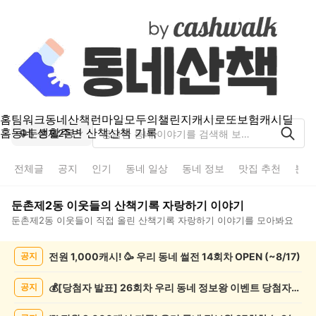
홈
팀워크
동네산책
런마일
모두의챌린지
캐시로또
보험
캐시딜
홈
동네 생활
주변 산책
산책 기록
둔촌제2동
전체글
공지
인기
동네 일상
동네 정보
맛집 추천
분실
둔촌제2동
이웃들의
산책기록 자랑하기
이야기
둔촌제2동
이웃들이 직접 올린
산책기록 자랑하기
이야기를 모아봐요
둔
전원 1,000캐시! 🥳 우리 동네 썰전 14회차 OPEN (~8/17)
공지
촌
제
2
💰[당첨자 발표] 26회차 우리 동네 정보왕 이벤트 당첨자를 발표합니다!
공지
동
산