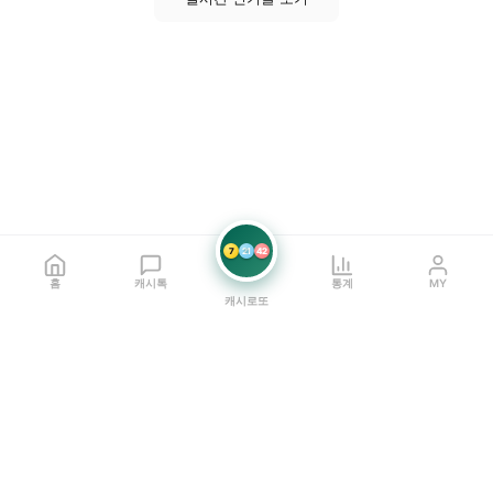
7
21
42
홈
캐시톡
통계
MY
캐시로또