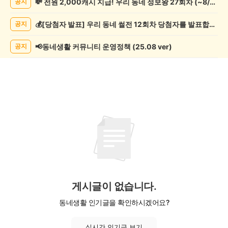
💸 전원 2,000캐시 지급! 우리 동네 정보왕 27회차 (~8/10)
공지
행/
캠
💰[당첨자 발표] 우리 동네 썰전 12회차 당첨자를 발표합니다!
공지
핑
게
시
📢동네생활 커뮤니티 운영정책 (25.08 ver)
공지
글
목
록
게시글이 없습니다.
동네생활 인기글을 확인하시겠어요?
실시간 인기글 보기