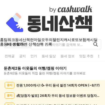
홈
팀워크
동네산책
런마일
모두의챌린지
캐시로또
보험
캐시딜
홈
동네 생활
주변 산책
산책 기록
둔촌제2동
전체글
공지
인기
동네 일상
동네 정보
맛집 추천
분실
둔촌제2동
이웃들의
여행/캠핑
이야기
둔촌제2동
이웃들이 직접 올린
여행/캠핑
이야기를 모아봐요
둔
전원 1,000캐시! 🥳 우리 동네 썰전 14회차 OPEN (~8/17)
공지
촌
제
2
💰[당첨자 발표] 26회차 우리 동네 정보왕 이벤트 당첨자를 발표합니다!
공지
동
여