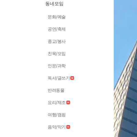
동네모임
문화/예술
공연/축제
종교/봉사
친목/모임
인문/과학
독서/글쓰기
반려동물
요리/제조
여행/캠핑
음악/악기