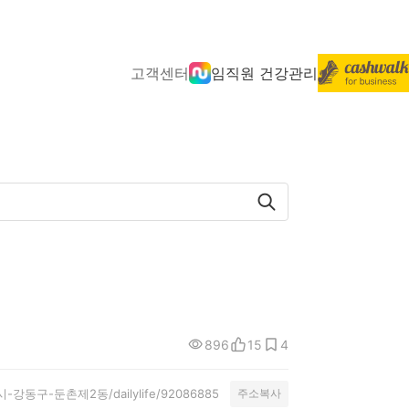
고객센터
임직원 건강관리
896
15
4
특별시-강동구-둔촌제2동/dailylife/92086885
주소복사