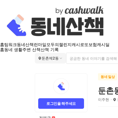
홈
팀워크
동네산책
런마일
모두의챌린지
캐시로또
보험
캐시딜
홈
동네 생활
주변 산책
산책 기록
둔촌제2동
동네 일상
둔촌
이주현
로그인을 해주세요
전체글