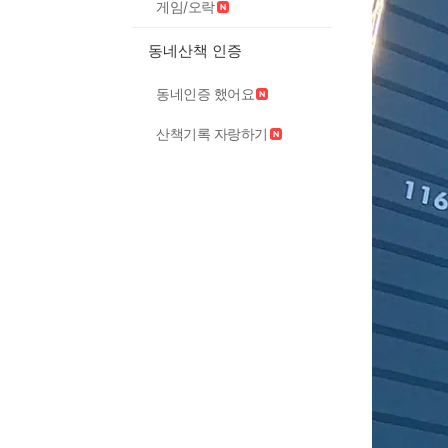
게임/오락
동네산책 인증
동네인증 했어요
산책기록 자랑하기