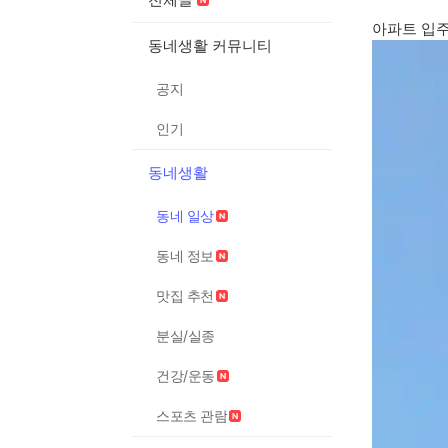
아파트 입
동네생활 커뮤니티
공지
인기
동네생활
동네 일상
동네 정보
맛집 추천
분실/실종
건강/운동
스포츠 관람