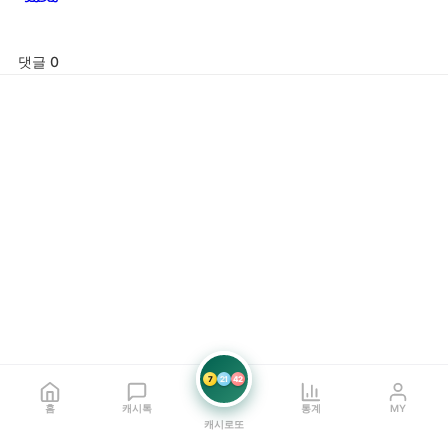
댓글 0
7
21
42
홈
캐시톡
통계
MY
캐시로또