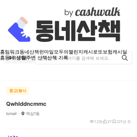
홈
팀워크
동네산책
런마일
모두의챌린지
캐시로또
보험
캐시딜
홈
동네 생활
주변 산책
산책 기록
역삼1동
종교/봉사
Qwhlddncmmc
Ismail
역삼1동
1.2천
27
22
1년 전
محمد