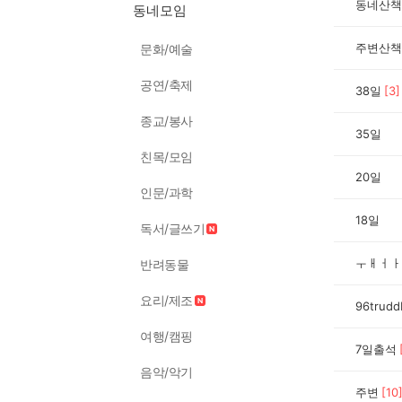
동네산책
동네모임
주변산책
문화/예술
공연/축제
38일
[
3
]
종교/봉사
35일
친목/모임
20일
인문/과학
18일
독서/글쓰기
ㅜㅐㅓㅏ
반려동물
요리/제조
96trudd
여행/캠핑
7일출석
음악/악기
주변
[
10