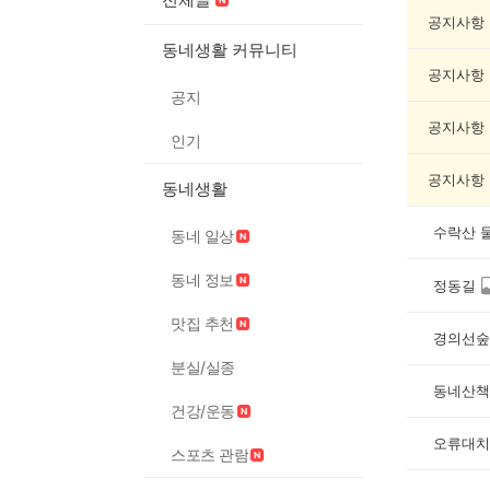
책
기
공지사항
록
동네생활 커뮤니티
자
공지사항
랑
공지
하
기
공지사항
인기
게
시
공지사항
동네생활
글
목
록
수락산 
동네 일상
동네 정보
정동길
맛집 추천
경의선숲
분실/실종
동네산책
건강/운동
오류대치
스포츠 관람