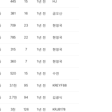
445
15
1년 전
HJ
동
381
16
1년 전
금오산
동
709
23
1년 전
현영국
동
785
22
1년 전
현영국
동
315
7
1년 전
현영국
동
360
7
1년 전
현영국
동
520
15
1년 전
수연
동
3.1천
95
1년 전
KREYF88
동
2.7천
94
1년 전
김광식
동
3천
126
1년 전
KRJB178