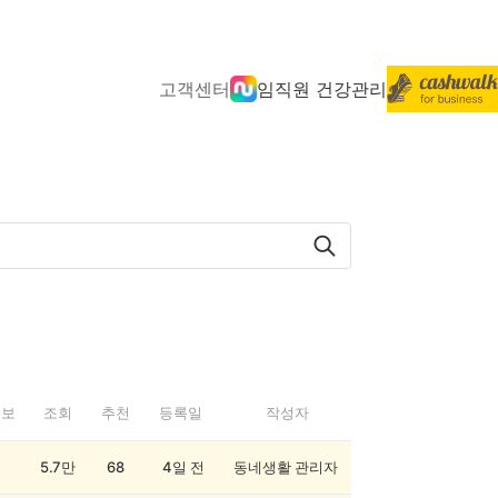
고객센터
임직원 건강관리
정보
조회
추천
등록일
작성자
5.7만
68
4일 전
동네생활 관리자