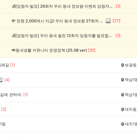
💰[당첨자 발표] 26회차 우리 동네 정보왕 이벤트 당첨자를 발표합니다!
[
1
]
💸 전원 2,000캐시 지급! 우리 동네 정보왕 27회차 (~8/10)
[
77
]
💰[당첨자 발표] 우리 동네 썰전 12회차 당첨자를 발표합니다!
[
1
]
📢동네생활 커뮤니티 운영정책 (25.08 ver)
[
31
]
둘레길
[
1
]
보광동
역삼1
[
4
]
길에 관하여.
[
1
]
역삼1
[
3
]
대치동
1동
대치1