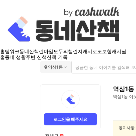
홈
팀워크
동네산책
런마일
모두의챌린지
캐시로또
보험
캐시딜
홈
동네 생활
주변 산책
산책 기록
역삼1동
역삼1동
역삼1동
이웃
역
삼
로그인을 해주세요
1
동
공지사항
산
전체글