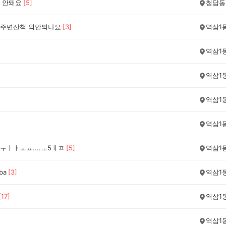
 안돼요
[
5
]
청담동
주변산책 외안되나요
[
3
]
역삼1
역삼1
역삼1
역삼1
역삼1
ㅜㅏㅑㅛㅛ....ㅗ5ㅐㅍ
[
5
]
역삼1
ba
[
3
]
역삼1
[
17
]
역삼1
]
역삼1