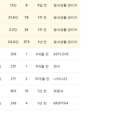
1.1만
9
5일 전
동네생활 관리자
21.4만
78
1주 전
동네생활 관리자
2.2만
24
1주 전
동네생활 관리자
24.4만
573
1년 전
동네생활 관리자
208
1
4개월 전
ASYLOVE
동
237
1
9개월 전
연아
동
271
2
10개월 전
나야나22
805
18
1년 전
최중숙
동
248
4
1년 전
KR3FFN4