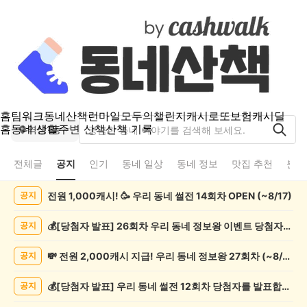
홈
팀워크
동네산책
런마일
모두의챌린지
캐시로또
보험
캐시딜
홈
동네 생활
주변 산책
산책 기록
역삼1동
전체글
공지
인기
동네 일상
동네 정보
맛집 추천
분실
역
전원 1,000캐시! 🥳 우리 동네 썰전 14회차 OPEN (~8/17)
공지
삼
1
동
💰[당첨자 발표] 26회차 우리 동네 정보왕 이벤트 당첨자를 발표합니다!
공지
공
지
💸 전원 2,000캐시 지급! 우리 동네 정보왕 27회차 (~8/10)
공지
게
시
💰[당첨자 발표] 우리 동네 썰전 12회차 당첨자를 발표합니다!
공지
글
목