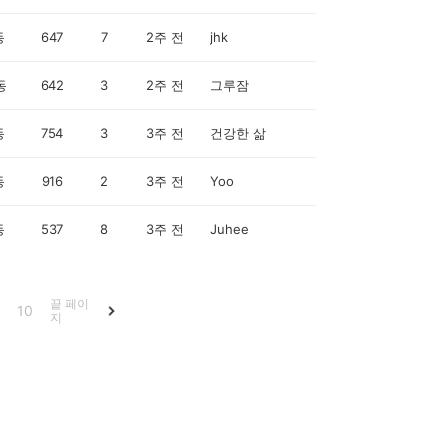
동
647
7
2주 전
jhk
동
642
3
2주 전
그루잠
동
754
3
3주 전
건강한 삶
동
916
2
3주 전
Yoo
동
537
8
3주 전
Juhee
끝 페이
10
지