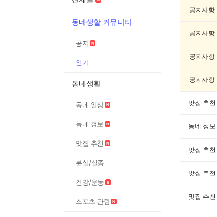
기
글
공지사항
게
동네생활 커뮤니티
시
공지사항
글
공지
목
록
공지사항
인기
공지사항
동네생활
맛집 추천
동네 일상
동네 정보
동네 정보
맛집 추천
맛집 추천
분실/실종
맛집 추천
건강/운동
맛집 추천
스포츠 관람