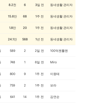
8.2천
6
3일 전
동네생활 관리자
15.6만
68
1주 전
동네생활 관리자
1.8만
20
1주 전
동네생활 관리자
24.1만
568
1년 전
동네생활 관리자
동
589
2
2일 전
100억젠틀맨
동
748
1
6일 전
Miro
동
800
9
1주 전
이원태
동
759
2
1주 전
보라
동
641
14
1주 전
김연순