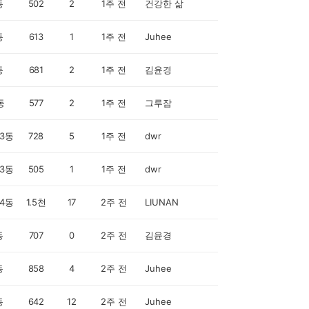
동
502
2
1주 전
건강한 삶
동
613
1
1주 전
Juhee
동
681
2
1주 전
김윤경
동
577
2
1주 전
그루잠
3동
728
5
1주 전
dwr
3동
505
1
1주 전
dwr
4동
1.5천
17
2주 전
LIUNAN
동
707
0
2주 전
김윤경
동
858
4
2주 전
Juhee
동
642
12
2주 전
Juhee