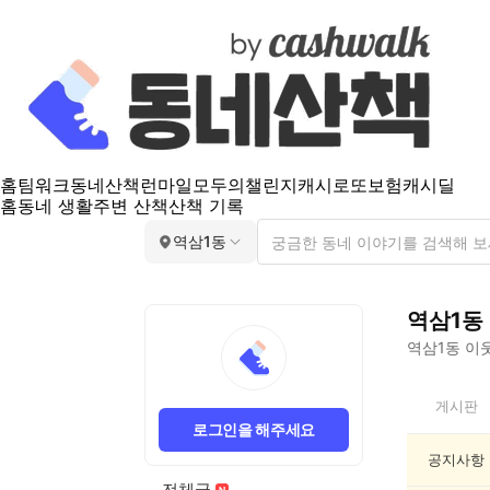
홈
팀워크
동네산책
런마일
모두의챌린지
캐시로또
보험
캐시딜
홈
동네 생활
주변 산책
산책 기록
역삼1동
역삼1동
역삼1동
이웃
역
게시판
삼
로그인을 해주세요
1
동
공지사항
인
전체글