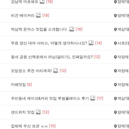
강남역 마초쉐프
[
18
]
양재1
비건 베이커리
[
19
]
양재1
역삼역 돈까스 맛집을 소개합니다.
[
16
]
역삼1
무료 양산 대여 서비스, 어떻게 생각하시나요?
[
14
]
서초2
동네 공원 산책로에서 러닝(달리기), 민폐일까요?
[
12
]
자양제
모임장소 추천 아리계곡!
[
12
]
자양제
카페맛집
[
6
]
자양제
우리동네 케이크&커피 맛집 투썸플레이스 후기
[
17
]
역삼1
샌드위치 맛집
[
12
]
양재1
집밖에 우산 보관 ㅠㅠ
[
10
]
양재1