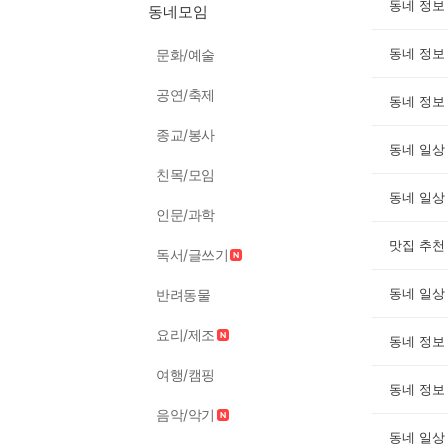
동네 정보
동네모임
동네 정보
문화/예술
공연/축제
동네 정보
종교/봉사
동네 일상
친목/모임
동네 일상
인문/과학
맛집 추천
독서/글쓰기
동네 일상
반려동물
요리/제조
동네 정보
여행/캠핑
동네 정보
음악/악기
동네 일상