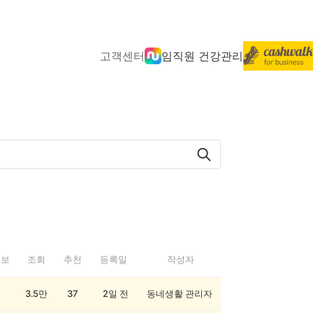
고객센터
임직원 건강관리
정보
조회
추천
등록일
작성자
3.5만
37
2일 전
동네생활 관리자