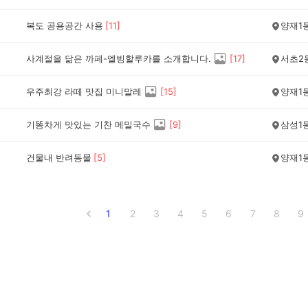
복도 공용공간 사용
[
11
]
양재1
사계절을 닮은 까페-엘빙할루카를 소개합니다.
[
17
]
서초2
우주최강 라떼 맛집 미니말레
[
15
]
양재1
기똥차게 맛있는 기찬 메밀국수
[
9
]
삼성1
건물내 반려동물
[
5
]
양재1
1
2
3
4
5
6
7
8
9