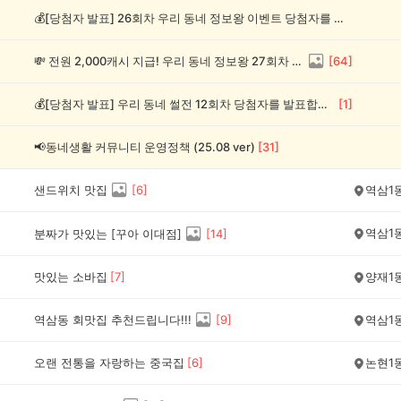
💰[당첨자 발표] 26회차 우리 동네 정보왕 이벤트 당첨자를 발표합니다!
💸 전원 2,000캐시 지급! 우리 동네 정보왕 27회차 (~8/10)
[
64
]
💰[당첨자 발표] 우리 동네 썰전 12회차 당첨자를 발표합니다!
[
1
]
📢동네생활 커뮤니티 운영정책 (25.08 ver)
[
31
]
샌드위치 맛집
[
6
]
역삼1
역삼1
분짜가 맛있는 [꾸아 이대점]
[
14
]
맛있는 소바집
[
7
]
양재1
역삼동 회맛집 추천드립니다!!!
[
9
]
역삼1
오랜 전통을 자랑하는 중국집
[
6
]
논현1