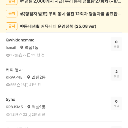
💸 전원 2,000캐시 지급! 우리 동네 정보왕 27회차 (~8/10)
공지
봉
사
💰[당첨자 발표] 우리 동네 썰전 12회차 당첨자를 발표합니다!
공지
게
시
글
📢동네생활 커뮤니티 운영정책 (25.08 ver)
공지
목
록
Qwhlddncmmc
0
역삼1동
댓글
Ismail
1년 전
1.2천
27
22
커피 봉사
2
일원2동
댓글
KRVAP4E
1년 전
555
16
4
5yho
0
역삼1동
댓글
KR8JSM5
1년 전
1.3천
32
26