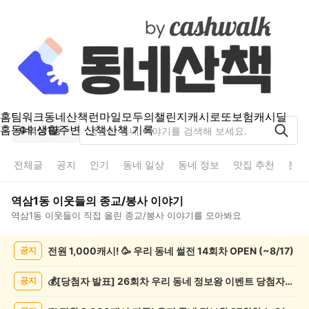
홈
팀워크
동네산책
런마일
모두의챌린지
캐시로또
보험
캐시딜
홈
동네 생활
주변 산책
산책 기록
역삼1동
전체글
공지
인기
동네 일상
동네 정보
맛집 추천
분실
역삼1동
이웃들의
종교/봉사
이야기
역삼1동
이웃들이 직접 올린
종교/봉사
이야기를 모아봐요
역
전원 1,000캐시! 🥳 우리 동네 썰전 14회차 OPEN (~8/17)
공지
삼
1
동
💰[당첨자 발표] 26회차 우리 동네 정보왕 이벤트 당첨자를 발표합니다!
공지
종
교/