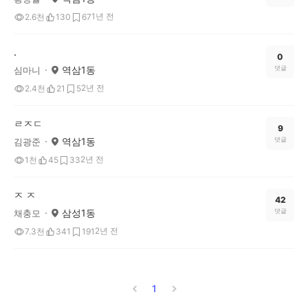
1년 전
2.6천
130
67
.
0
역삼1동
댓글
심마니
2년 전
2.4천
21
5
ㄹㅈㄷ
9
역삼1동
댓글
김광준
2년 전
1천
45
33
ㅈ ㅈ
42
삼성1동
댓글
채충모
2년 전
7.3천
341
191
1