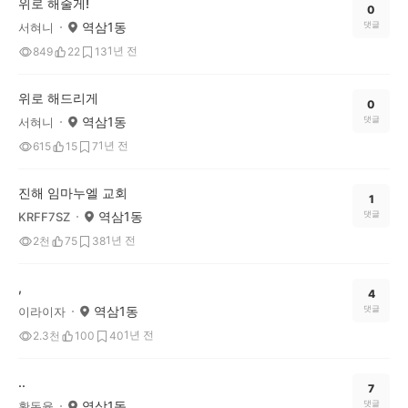
위로 해줄게!
0
역삼1동
댓글
서혀니
1년 전
849
22
13
위로 해드리게
0
역삼1동
댓글
서혀니
1년 전
615
15
7
진해 임마누엘 교회
1
역삼1동
댓글
KRFF7SZ
1년 전
2천
75
38
,
4
역삼1동
댓글
이라이자
1년 전
2.3천
100
40
..
7
역삼1동
댓글
황동율