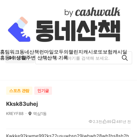
홈
팀워크
동네산책
런마일
모두의챌린지
캐시로또
보험
캐시딜
홈
동네 생활
주변 산책
산책 기록
역삼1동
스포츠 관람
인기글
Kksk83uhej
KREYF88
역삼1동
2.3천
89
48
1년 전
Kwkke92kwme992ks72usuwbsn29iwhwh28wb1hs8sh2h