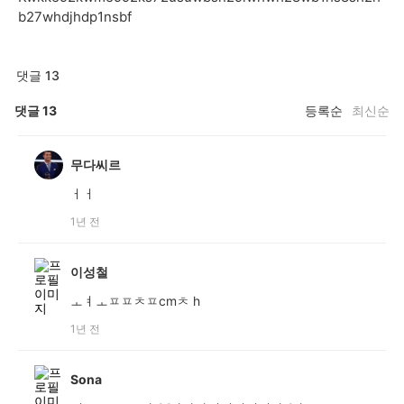
b27whdjhdp1nsbf
댓글 13
댓글
13
등록순
최신순
무다씨르
ㅓㅓ
1년 전
이성철
ㅗㅕㅗㅍㅍㅊㅍcmㅊ h
1년 전
Sona