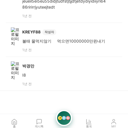
jeueil5ei5eu55didjtudfstjtjjdtjetdydiyidiiyri64
86ririrrjyuteejtedt
1년 전
KREYF88
작성자
볼때 물먹지않기 먹으면10000000만윈내기
1년 전
박경만
I8
1년 전
7
21
42
홈
캐시톡
통계
MY