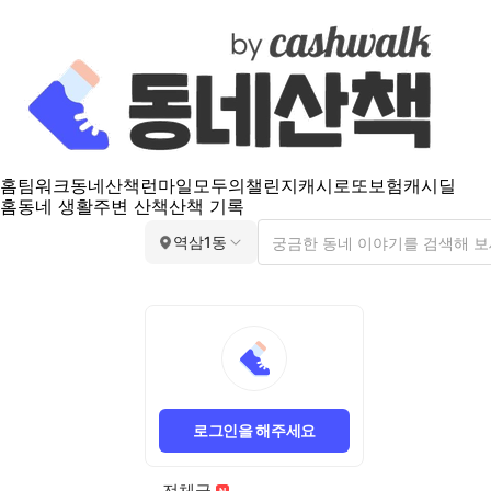
홈
팀워크
동네산책
런마일
모두의챌린지
캐시로또
보험
캐시딜
홈
동네 생활
주변 산책
산책 기록
역삼1동
로그인을 해주세요
전체글