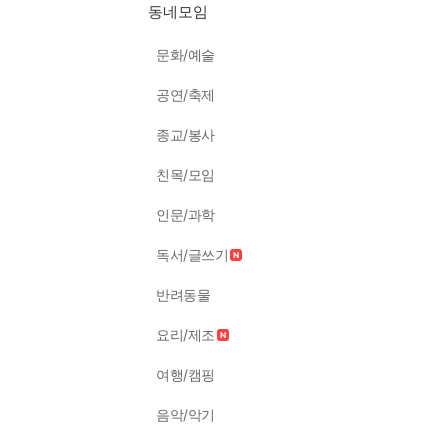
동네모임
문화/예술
공연/축제
종교/봉사
친목/모임
인문/과학
독서/글쓰기
반려동물
요리/제조
여행/캠핑
음악/악기