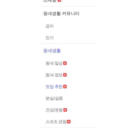
동네생활 커뮤니티
공지
인기
동네생활
동네 일상
동네 정보
맛집 추천
분실/실종
건강/운동
스포츠 관람