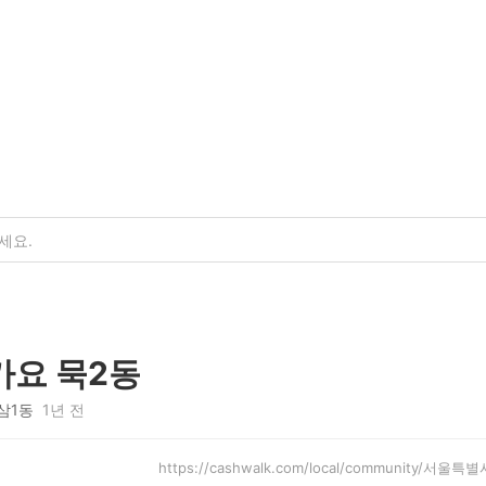
가요 묵2동
삼1동
1년 전
https://cashwalk.com/local/community/서울