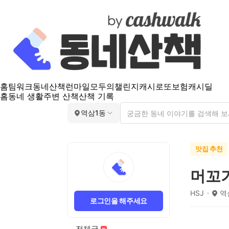
홈
팀워크
동네산책
런마일
모두의챌린지
캐시로또
보험
캐시딜
홈
동네 생활
주변 산책
산책 기록
역삼1동
맛집 추천
머꼬
HSJ
역
로그인을 해주세요
전체글