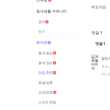
머꼬가요
동네생활 커뮤니티
공지
인기
댓글 1
동네생활
댓글
1
동네 일상
장민
동네 정보
ㅑㅜ
맛집 추천
1년 
분실/실종
건강/운동
스포츠 관람