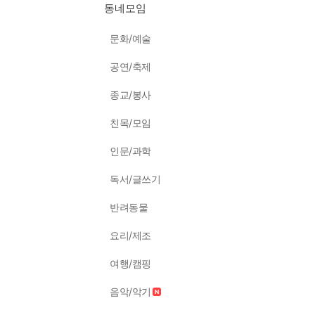
동네모임
문화/예술
공연/축제
종교/봉사
친목/모임
인문/과학
독서/글쓰기
반려동물
요리/제조
여행/캠핑
음악/악기