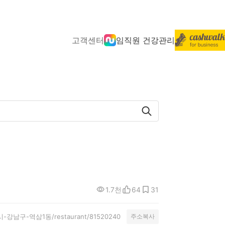
고객센터
임직원 건강관리
1.7천
64
31
특별시-강남구-역삼1동/restaurant/81520240
주소복사