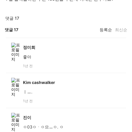
댓글 17
댓글
17
등록순
최신순
정미희
좋아
1년 전
Kim cashwalker
ㅣㅡ.
1년 전
진이
ㅇ03ㅇㆍㅇ므ㅡㅇ. ㅇ