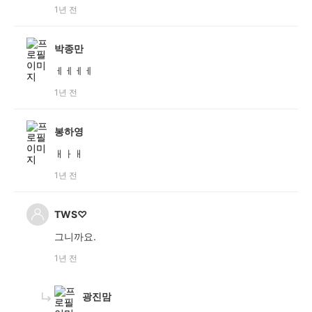
1년 전
박종만
ㅔㅔㅔㅔ
1년 전
봉하영
ㅐㅏㅐ
1년 전
TWS♡
그니까요.
1년 전
광진맘