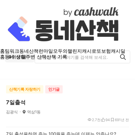
홈
팀워크
동네산책
런마일
모두의챌린지
캐시로또
보험
캐시딜
홈
동네 생활
주변 산책
산책 기록
역삼1동
산책기록 자랑하기
인기글
7일출석
김광식
역삼1동
2.7천
94
69
1년 전
7일 출석을하면 주는 100원을 주는데 이제는 안주나요?