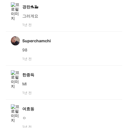
경란🐬🐳
그러게요
1년 전
Superchamchi
98
1년 전
한종득
Ml
1년 전
여효동
ㅇ
1년 전