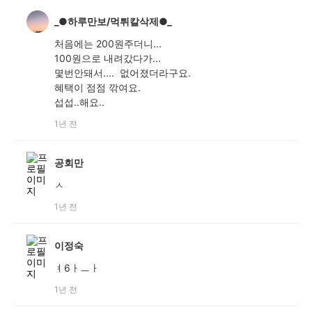
_●하루만보/먹튀칼삭제●_
처음에는 200원주더니...
100원으로 내려갔다가...
몇번안돼서.... 없어졌더라구요.
혜택이 점점 깎여요.
섭섭..해요..
1년 전
공회만
ㅅ
1년 전
이정숙
ㅕ6ㅏㅡㅏ
1년 전