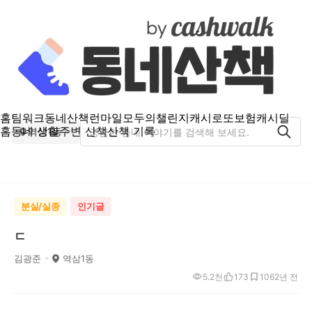
홈
팀워크
동네산책
런마일
모두의챌린지
캐시로또
보험
캐시딜
홈
동네 생활
주변 산책
산책 기록
역삼1동
분실/실종
인기글
ㄷ
김광준
역삼1동
5.2천
173
106
2년 전