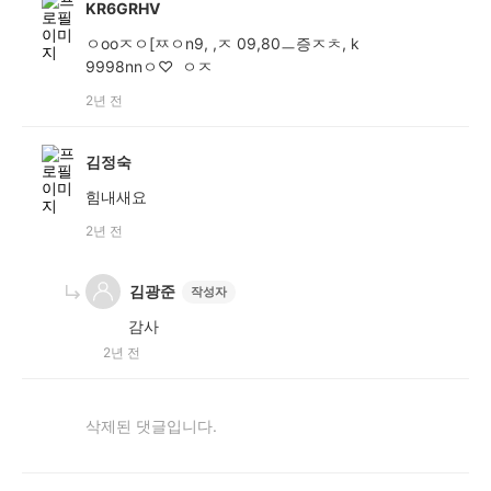
KR6GRHV
ㅇooㅈㅇ[ㅉㅇn9, ,ㅈ 09,80ㅡ증ㅈㅊ, k
9998nnㅇ♡ ㅇㅈ
2년 전
김정숙
힘내새요
2년 전
김광준
작성자
감사
2년 전
삭제된 댓글입니다.