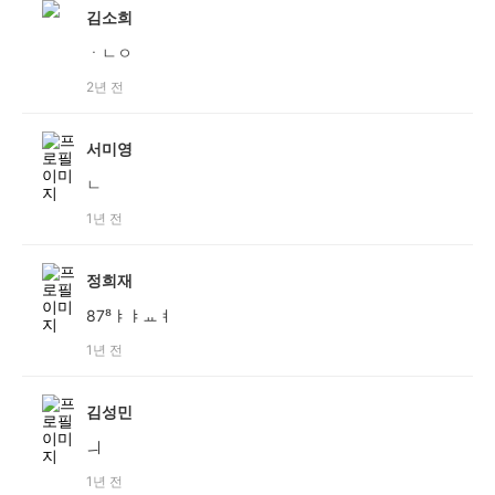
김소희
ㆍㄴㅇ
2년 전
서미영
ㄴ
1년 전
정희재
87⁸ㅑㅑㅛㅕ
1년 전
김성민
ㅢ
1년 전