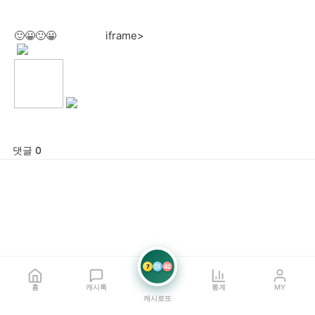
🙂😀🙂😀
iframe>
댓글 0
7
21
42
홈
캐시톡
통계
MY
캐시로또