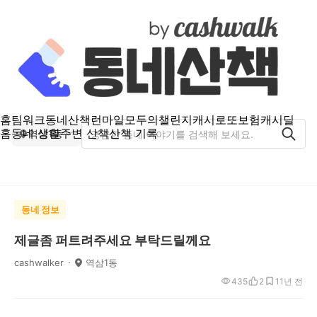
홈
팀워크
동네산책
런마일
모두의챌린지
캐시로또
보험
캐시딜
홈
동네 생활
주변 산책
산책 기록
역삼1동
동네 정보
제글좀 퍼트려주세요 부탁드릴께요
cashwalker
역삼1동
435
2
1
1년 전