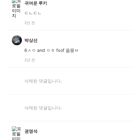
귀여운 루키
ㄷㄴㄷㄴ
2년 전
박상선
6ㅅㅇ and ㅇㅎ fxof 읍믕ㅂ
2년 전
삭제된 댓글입니다.
삭제된 댓글입니다.
권영석