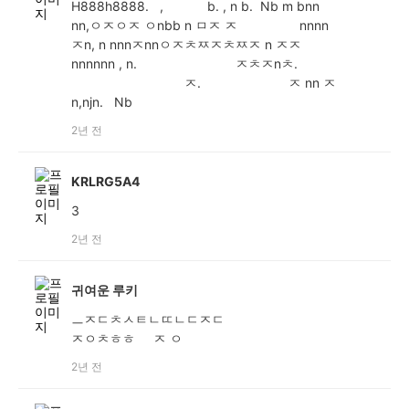
H888h8888. , b. , n b. Nb m bnn
nn,ㅇㅈㅇㅈ ㅇnbb n ㅁㅈ ㅈ nnnn
ㅈn, n nnnㅈnnㅇㅈㅊㅉㅈㅊㅉㅈ n ㅈㅈ
nnnnnn , n. ㅈㅊㅈnㅊ.
ㅈ. ㅈ nn ㅈ
n,njn. Nb
2년 전
KRLRG5A4
3
2년 전
귀여운 루키
ㅡㅈㄷㅊㅅㅌㄴㄸㄴㄷㅈㄷ
ㅈㅇㅊㅎㅎ ㅈ ㅇ
2년 전