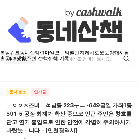
홈
팀워크
동네산책
런마일
모두의챌린지
캐시로또
보험
캐시딜
홈
동네 생활
주변 산책
산책 기록
역삼1동
동네 정보
인기글
ㆍㅇㅇㅈ즈비ㆍ석남동 223ㅜㅡ -649금일 가좌1동
591-5 공장 화재가 확산 중으로 인근 주민은 창호를
닫고 연기 흡입으로 인한 안전에 각별히 주의하시기
바랍늣ㆍ니다ᆢ[인천광역시]