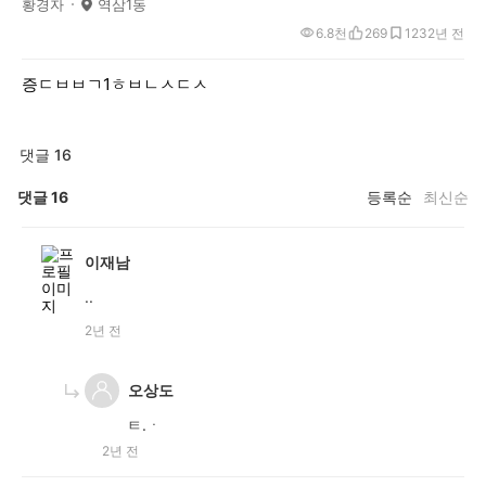
황경자
역삼1동
6.8천
269
123
2년 전
증ㄷㅂㅂㄱ1ㅎㅂㄴㅅㄷㅅ
댓글 16
댓글
16
등록순
최신순
이재남
..
2년 전
오상도
ㅌ.ㆍ
2년 전