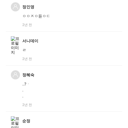
정인영
ㅇㅇㅈㅇ듣ㅇㄷ
2년 전
서니데이
ㄹ
2년 전
정혜숙
..?ㆍ
.
.
2년 전
순정