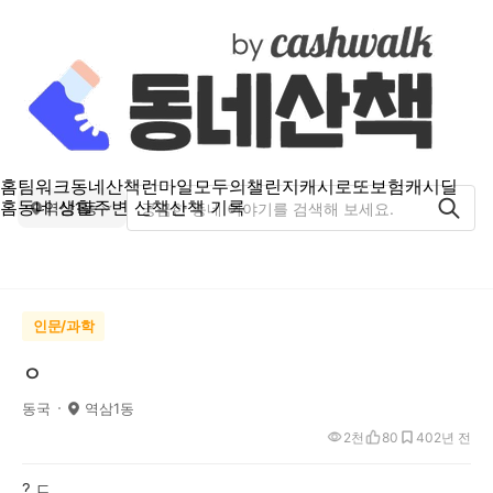
홈
팀워크
동네산책
런마일
모두의챌린지
캐시로또
보험
캐시딜
홈
동네 생활
주변 산책
산책 기록
역삼1동
인문/과학
ㅇ
동국
역삼1동
2천
80
40
2년 전
?.ㄷ