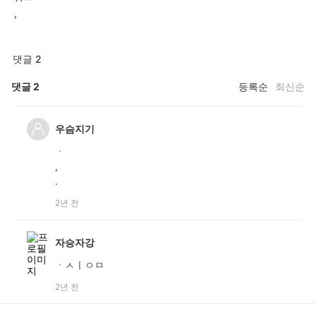
,
댓글 2
댓글
2
등록순
최신순
우슴지기
ㆍ
,
.
2년 전
자승자강
ㆍㅅㅣㅇㅁ
2년 전