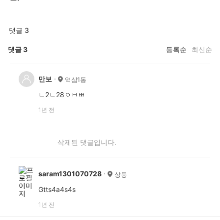
댓글 3
댓글
3
등록순
최신순
만보
역삼1동
ㄴ2ㄴ28ㅇㅂㅃ
1년 전
삭제된 댓글입니다.
saram1301070728
상동
Gtts4a4s4s
1년 전