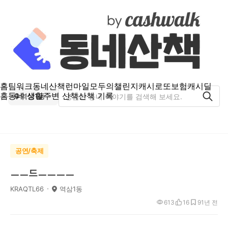
홈
팀워크
동네산책
런마일
모두의챌린지
캐시로또
보험
캐시딜
홈
동네 생활
주변 산책
산책 기록
역삼1동
공연/축제
ㅡㅡ드ㅡㅡㅡㅡ
KRAQTL66
역삼1동
613
16
9
1년 전
ㅡ.