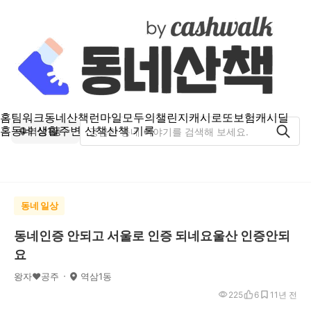
홈
팀워크
동네산책
런마일
모두의챌린지
캐시로또
보험
캐시딜
홈
동네 생활
주변 산책
산책 기록
역삼1동
동네 일상
동네인증 안되고 서울로 인증 되네요울산 인증안되
요
왕자❤공주
역삼1동
225
6
1
1년 전