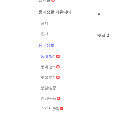
동네생활 커뮤니티
ㅂ
공지
인기
댓글 0
동네생활
동네 일상
동네 정보
맛집 추천
분실/실종
건강/운동
스포츠 관람