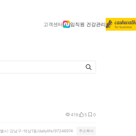
고객센터
임직원 건강관리
419
5
0
서울특별시-강남구-역삼1동/dailylife/97246974
주소복사