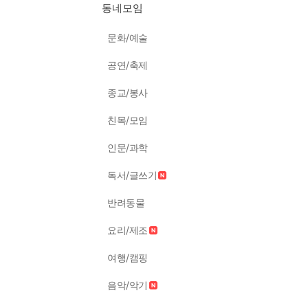
동네모임
문화/예술
공연/축제
종교/봉사
친목/모임
인문/과학
독서/글쓰기
반려동물
요리/제조
여행/캠핑
음악/악기