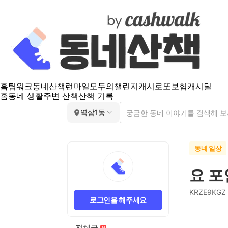
홈
팀워크
동네산책
런마일
모두의챌린지
캐시로또
보험
캐시딜
홈
동네 생활
주변 산책
산책 기록
역삼1동
동네 일상
요 
KRZE9KGZ
로그인을 해주세요
전체글