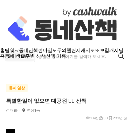
홈
팀워크
동네산책
런마일
모두의챌린지
캐시로또
보험
캐시딜
홈
동네 생활
주변 산책
산책 기록
역삼1동
동네 일상
특별한일이 없으면 대공원 🚶‍♂️ 산책
정태화
역삼1동
1.4천
30
23
1년 전
오ㄷ