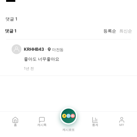
댓글 1
댓글
1
등록순
최신순
KRHHB43
마전동
좋아도 너무좋아요
1년 전
7
21
42
홈
캐시톡
통계
MY
캐시로또