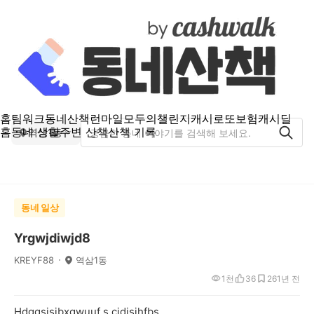
홈
팀워크
동네산책
런마일
모두의챌린지
캐시로또
보험
캐시딜
홈
동네 생활
주변 산책
산책 기록
역삼1동
동네 일상
Yrgwjdiwjd8
KREYF88
역삼1동
1천
36
26
1년 전
Hdggsjsjbxgwuuf s cjdisjhfbs