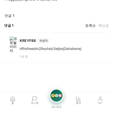
댓글 1
댓글
1
등록순
최신순
KREYF88
작성자
Hfhdheeidn29suhsb3iejbej2ishsbenej
1년 전
7
21
42
홈
캐시톡
통계
MY
캐시로또