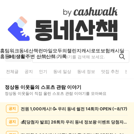
홈
팀워크
동네산책
런마일
모두의챌린지
캐시로또
보험
캐시딜
홈
동네 생활
주변 산책
산책 기록
정상동
전체글
공지
인기
동네 일상
동네 정보
맛집 추천
분실
정상동
이웃들의
스포츠 관람
이야기
정상동
이웃들이 직접 올린
스포츠 관람
이야기를 모아봐요
정
전원 1,000캐시! 🥳 우리 동네 썰전 14회차 OPEN (~8/17)
공지
상
동
스
💰[당첨자 발표] 26회차 우리 동네 정보왕 이벤트 당첨자를 발표합니다!
공지
포
츠