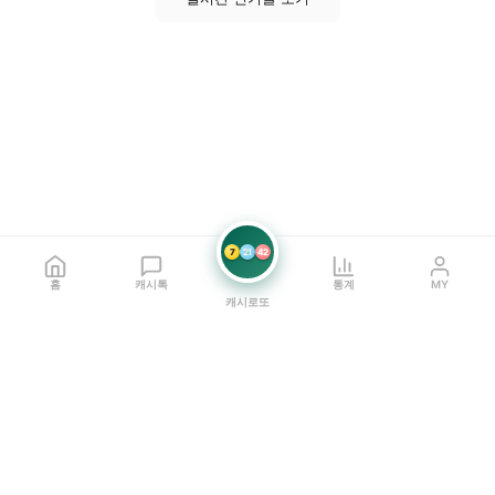
7
21
42
홈
캐시톡
통계
MY
캐시로또