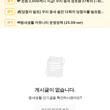
💸 전원 2,000캐시 지급! 우리 동네 정보왕 27회차 (~8/10)
공지
관
람
💰[당첨자 발표] 우리 동네 썰전 12회차 당첨자를 발표합니다!
공지
게
시
글
📢동네생활 커뮤니티 운영정책 (25.08 ver)
공지
목
록
게시글이 없습니다.
동네생활 인기글을 확인하시겠어요?
실시간 인기글 보기