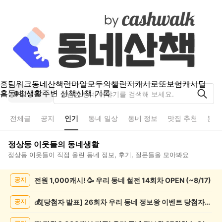
홈
팀워크
동네산책
런마일
모두의챌린지
캐시로또
보험
캐시딜
홈
동네 생활
주변 산책
산책 기록
정상동
전체글
공지
인기
동네 일상
동네 정보
맛집 추천
분실
정상동
이웃들의 동네생활
정상동
이웃들이 직접 올린 동네 정보, 후기, 질문들을 모아봐요
정
전원 1,000캐시! 🥳 우리 동네 썰전 14회차 OPEN (~8/17)
공지
상
동
인
💰[당첨자 발표] 26회차 우리 동네 정보왕 이벤트 당첨자를 발표합니다!
공지
기
글