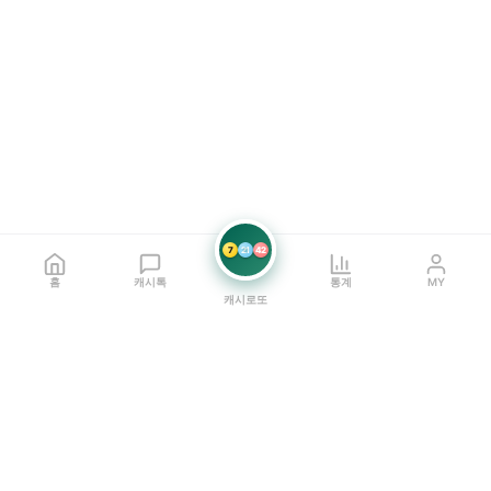
7
21
42
홈
캐시톡
통계
MY
캐시로또