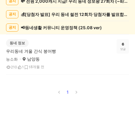
💸 전원 2,000캐시 지급! 우리 동네 정보왕 27회차 (~8/10)
공지
게
시
💰[당첨자 발표] 우리 동네 썰전 12회차 당첨자를 발표합니다!
공지
글
목
록
📢동네생활 커뮤니티 운영정책 (25.08 ver)
공지
동네 정보
6
댓글
우리동네 겨울 간식 붕어빵
남양동
능소화
8개월 전
210
1
1
1