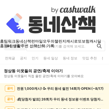
홈
팀워크
동네산책
런마일
모두의챌린지
캐시로또
보험
캐시딜
홈
동네 생활
주변 산책
산책 기록
정상동
전체글
공지
인기
동네 일상
동네 정보
맛집 추천
분실
정상동
이웃들의
공연/축제
이야기
정상동
이웃들이 직접 올린
공연/축제
이야기를 모아봐요
정
전원 1,000캐시! 🥳 우리 동네 썰전 14회차 OPEN (~8/17)
공지
상
동
공
💰[당첨자 발표] 26회차 우리 동네 정보왕 이벤트 당첨자를 발표합니다!
공지
연/
축