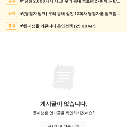
💸 전원 2,000캐시 지급! 우리 동네 정보왕 27회차 (~8/10)
공지
제
게
💰[당첨자 발표] 우리 동네 썰전 12회차 당첨자를 발표합니다!
공지
시
글
목
📢동네생활 커뮤니티 운영정책 (25.08 ver)
공지
록
게시글이 없습니다.
동네생활 인기글을 확인하시겠어요?
실시간 인기글 보기