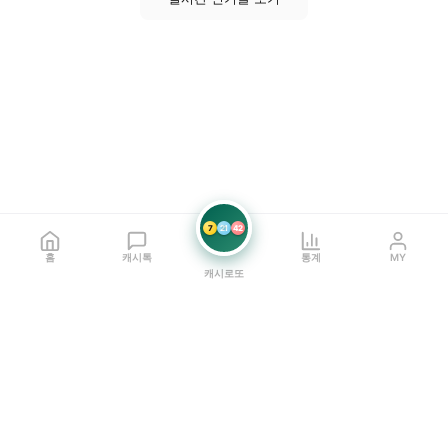
7
21
42
홈
캐시톡
통계
MY
캐시로또