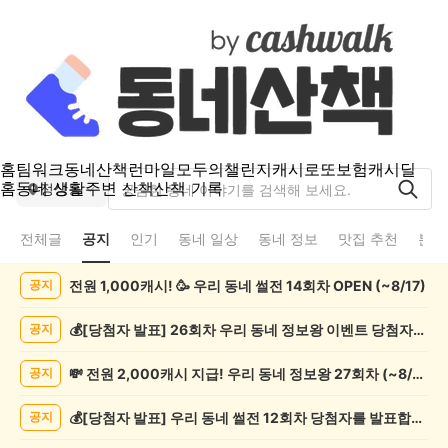
홈
팀워크
동네산책
런마일
모두의챌린지
캐시로또
보험
캐시딜
홈
동네 생활
주변 산책
산책 기록
정상동
전체글
공지
인기
동네 일상
동네 정보
맛집 추천
분실
정
전원 1,000캐시! 🥳 우리 동네 썰전 14회차 OPEN (~8/17)
공지
상
동
공
💰[당첨자 발표] 26회차 우리 동네 정보왕 이벤트 당첨자를 발표합니다!
공지
지
게
💸 전원 2,000캐시 지급! 우리 동네 정보왕 27회차 (~8/10)
공지
시
글
💰[당첨자 발표] 우리 동네 썰전 12회차 당첨자를 발표합니다!
공지
목
록