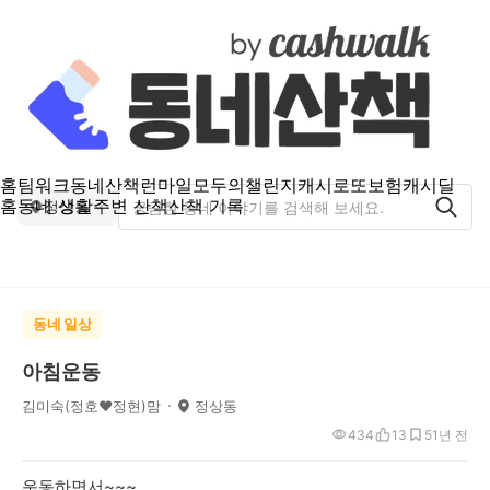
홈
팀워크
동네산책
런마일
모두의챌린지
캐시로또
보험
캐시딜
홈
동네 생활
주변 산책
산책 기록
정상동
동네 일상
아침운동
김미숙(정호♥정현)맘
정상동
434
13
5
1년 전
운동하면서~~~