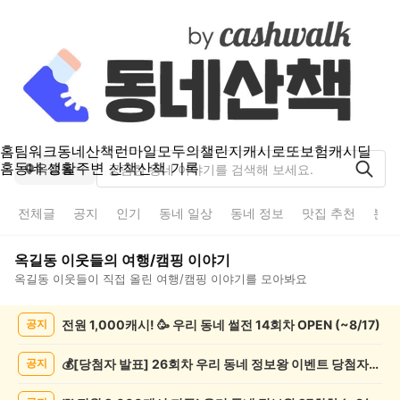
홈
팀워크
동네산책
런마일
모두의챌린지
캐시로또
보험
캐시딜
홈
동네 생활
주변 산책
산책 기록
옥길동
전체글
공지
인기
동네 일상
동네 정보
맛집 추천
분실
옥길동
이웃들의
여행/캠핑
이야기
옥길동
이웃들이 직접 올린
여행/캠핑
이야기를 모아봐요
옥
전원 1,000캐시! 🥳 우리 동네 썰전 14회차 OPEN (~8/17)
공지
길
동
여
💰[당첨자 발표] 26회차 우리 동네 정보왕 이벤트 당첨자를 발표합니다!
공지
행/
캠