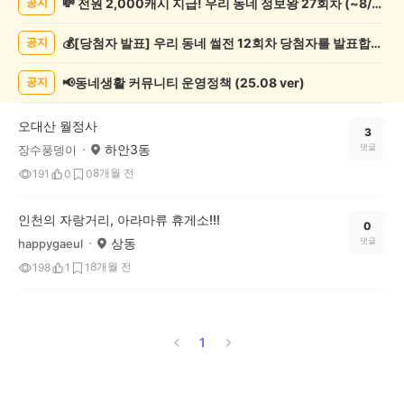
💸 전원 2,000캐시 지급! 우리 동네 정보왕 27회차 (~8/10)
공지
핑
게
💰[당첨자 발표] 우리 동네 썰전 12회차 당첨자를 발표합니다!
공지
시
글
목
📢동네생활 커뮤니티 운영정책 (25.08 ver)
공지
록
오대산 월정사
3
하안3동
댓글
장수풍뎅이
8개월 전
191
0
0
인천의 자랑거리, 아라마류 휴게소!!!
0
상동
댓글
happygaeul
8개월 전
198
1
1
1