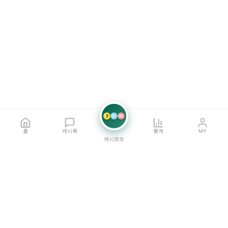
7
21
42
홈
캐시톡
통계
MY
캐시로또