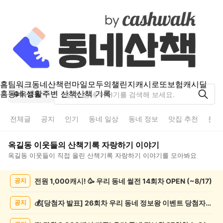
홈
팀워크
동네산책
런마일
모두의챌린지
캐시로또
보험
캐시딜
홈
동네 생활
주변 산책
산책 기록
옥길동
전체글
공지
인기
동네 일상
동네 정보
맛집 추천
분실
옥길동
이웃들의
산책기록 자랑하기
이야기
옥길동
이웃들이 직접 올린
산책기록 자랑하기
이야기를 모아봐요
옥
전원 1,000캐시! 🥳 우리 동네 썰전 14회차 OPEN (~8/17)
공지
길
동
산
💰[당첨자 발표] 26회차 우리 동네 정보왕 이벤트 당첨자를 발표합니다!
공지
책
기