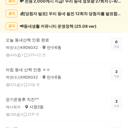
💸 전원 2,000캐시 지급! 우리 동네 정보왕 27회차 (~8/10)
공지
록
자
💰[당첨자 발표] 우리 동네 썰전 12회차 당첨자를 발표합니다!
공지
랑
하
기
📢동네생활 커뮤니티 운영정책 (25.08 ver)
공지
게
시
오늘 동네산책 인증 완료
글
0
만수6동
댓글
백명대간KRD6GXZ
목
록
23시간 전
445
7
3
아침 동네 산책 인증 ㅎㅎ
2
만수6동
댓글
백명대간KRD6GXZ
2일 전
572
0
0
걷기운동후 치킨^^
2
서창2동
댓글
캐시워커
2주 전
295
5
2