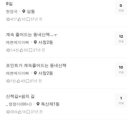
6일
0
상동
댓글
현영국
1년 전
417
10
5
계속 줄어드는 동네산책...ㅜ
12
서창2동
댓글
예쁜예지아빠
1년 전
1.4천
50
3
포인트가 계속줄어드는 동네산책
10
서창2동
댓글
예쁜예지아빠
1년 전
1천
49
6
산책길=쉼의 길
1
독산제1동
댓글
_ 잼잼이(00시)
1년 전
909
16
3