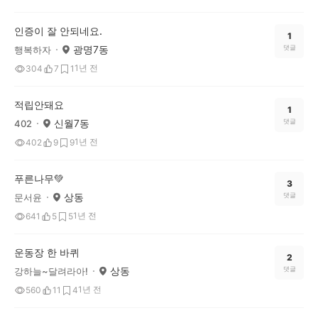
인증이 잘 안되네요.
1
광명7동
댓글
행복하자
1년 전
304
7
1
적립안돼요
1
신월7동
댓글
402
1년 전
402
9
9
푸른나무💚
3
상동
댓글
문서윤
1년 전
641
5
5
운동장 한 바퀴
2
상동
댓글
강하늘~달려라아!
1년 전
560
11
4