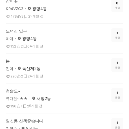
장미꽃
0
광명4동
댓글
KR4VZG2
2개월 전
478
3
2
도덕산 입구
1
광명4동
댓글
미애
4개월 전
152
2
0
봄
1
독산제2동
댓글
진미
4개월 전
226
2
2
청솔모~
1
서창2동
댓글
류다현~★★
5개월 전
196
1
2
일신동 산책좋습니다
1
일신동
댓글
김인순