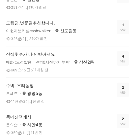
10개월 전
351
1
1
도림천.벗꽃길추천합니다,
1
신도림동
댓글
이현자보리심cashwalker
10개월 전
326
2
3
산책횟수가 다 안받아져요
4
삼산2동
댓글
매화 :오전발송=>밤10시전까지 부탁
11개월 전
669
15
5
수박. 우리농장
3
광명5동
댓글
오세호
1년 전
1.1천
24
9
동네산책캐시
2
하안4동
댓글
문의순
1년 전
359
11
1