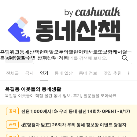
홈
팀워크
동네산책
런마일
모두의챌린지
캐시로또
보험
캐시딜
홈
동네 생활
주변 산책
산책 기록
옥길동
전체글
공지
인기
동네 일상
동네 정보
맛집 추천
분실
옥길동
이웃들의 동네생활
옥길동
이웃들이 직접 올린 동네 정보, 후기, 질문들을 모아봐요
옥
전원 1,000캐시! 🥳 우리 동네 썰전 14회차 OPEN (~8/17)
공지
길
동
인
💰[당첨자 발표] 26회차 우리 동네 정보왕 이벤트 당첨자를 발표합니다!
공지
기
글