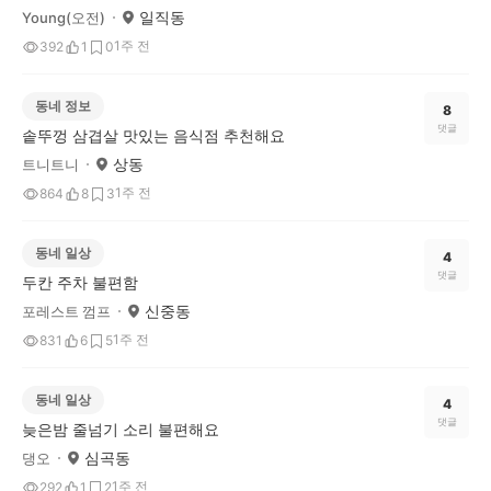
일직동
Young(오전)
1주 전
392
1
0
동네 정보
8
댓글
솥뚜껑 삼겹살 맛있는 음식점 추천해요
상동
트니트니
1주 전
864
8
3
동네 일상
4
댓글
두칸 주차 불편함
신중동
포레스트 껌프
1주 전
831
6
5
동네 일상
4
댓글
늦은밤 줄넘기 소리 불편해요
심곡동
댕오
1주 전
292
1
2