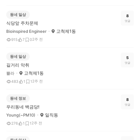
동네 일상
8
댓글
식당앞 주차문제
고척제1동
Bioinspired Engineer
2주 전
915
7
0
동네 일상
5
댓글
길거리 악취
고척제1동
쁄라
2주 전
483
1
1
동네 정보
8
댓글
우리동네 백금당!
일직동
Young(~PM10)
2주 전
276
1
1