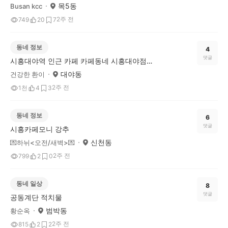
목5동
Busan kcc
2주 전
749
20
7
동네 정보
4
댓글
시흥대야역 인근 카페 카페동네 시흥대야점을 소개합니다
대야동
건강한 환이
2주 전
1천
4
3
동네 정보
6
댓글
시흥카페모니 강추
신천동
💌하뉘<오전/새벽>💌
2주 전
799
2
0
동네 일상
8
댓글
공동계단 적치물
범박동
황순옥
2주 전
815
2
2