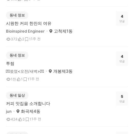
동네 정보
4
댓글
시원한 커피 한잔의 여유
고척제1동
Bioinspired Engineer
1주 전
372
2
1
동네 정보
4
댓글
투썸
개봉제3동
💌쑸였<오전/새벽>💌
1주 전
1천
1
1
동네 일상
5
댓글
커피 맛집을 소개합니다
화곡제4동
jun
1주 전
424
3
1