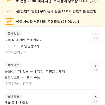
💸 전원 2,000캐시 지급! 우리 동네 정보왕 27회차 (~8/10)
공지
게
시
💰[당첨자 발표] 우리 동네 썰전 12회차 당첨자를 발표합니다!
공지
글
목
록
📢동네생활 커뮤니티 운영정책 (25.08 ver)
공지
동네 일상
4
댓글
경비실 에어컨 문제입니다
양평동3가
바오바오
5일 전
292
2
1
동네 정보
5
댓글
몸보신하기 좋은 동네 맛집 🍗 촌닭삼계탕 소개해요
신중동
크림치즈집사
1주 전
775
0
1
동네 정보
5
댓글
우리동네 초향각