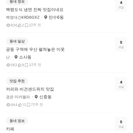
동네 정보
4
댓글
백령도식 냉면 진짜 맛집이네요
만수6동
백명대간KRD6GXZ
2주 전
836
2
2
동네 일상
5
댓글
공동 구역에 우산 펼쳐놓은 이웃
소사동
난
2주 전
563
8
3
맛집 추천
4
댓글
커피와 비건샌드위치 맛집
신중동
경은 미카엘라
2주 전
944
12
7
동네 정보
5
댓글
카페