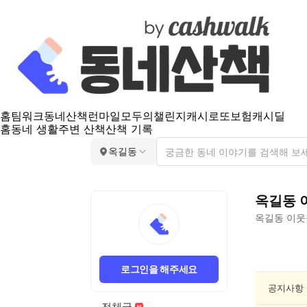
홈
팀워크
동네산책
런마일
모두의챌린지
캐시로또
보험
캐시딜
홈
동네 생활
주변 산책
산책 기록
옥길동
옥길동
옥길동
이웃
옥
길
로그인을 해주세요
동
독
공지사항
서/
전체글