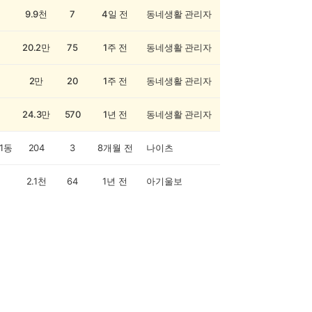
9.9천
7
4일 전
동네생활 관리자
20.2만
75
1주 전
동네생활 관리자
2만
20
1주 전
동네생활 관리자
24.3만
570
1년 전
동네생활 관리자
1동
204
3
8개월 전
나이츠
2.1천
64
1년 전
아기울보