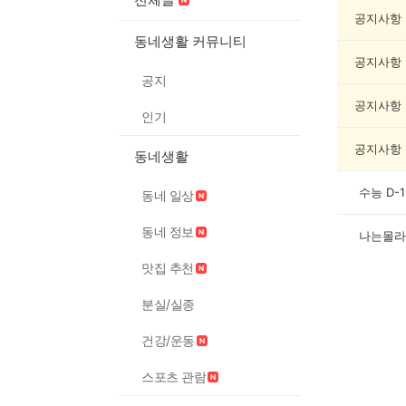
글
쓰
공지사항
기
동네생활 커뮤니티
게
공지사항
시
공지
글
목
공지사항
인기
록
공지사항
동네생활
수능 D-
동네 일상
동네 정보
나는몰라
맛집 추천
분실/실종
건강/운동
스포츠 관람