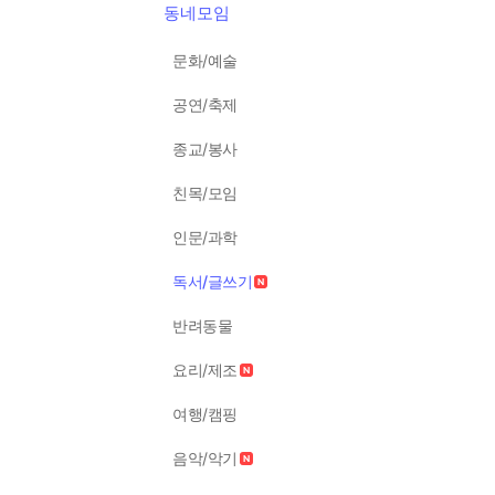
동네모임
문화/예술
공연/축제
종교/봉사
친목/모임
인문/과학
독서/글쓰기
반려동물
요리/제조
여행/캠핑
음악/악기