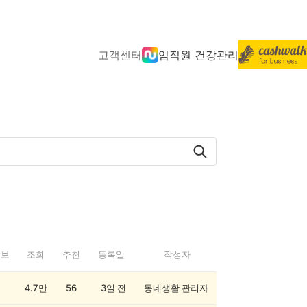
고객센터
임직원 건강관리
정보
조회
추천
등록일
작성자
4.7만
56
3일 전
동네생활 관리자