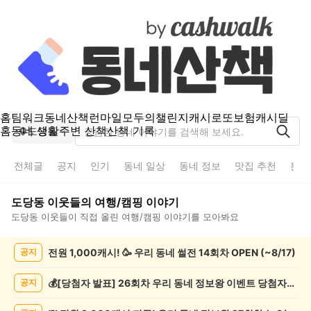
홈
팀워크
동네산책
런마일
모두의챌린지
캐시로또
보험
캐시딜
홈
동네 생활
주변 산책
산책 기록
도당동
전체글
공지
인기
동네 일상
동네 정보
맛집 추천
분실
도당동
이웃들의
여행/캠핑
이야기
도당동
이웃들이 직접 올린
여행/캠핑
이야기를 모아봐요
도
전원 1,000캐시! 🥳 우리 동네 썰전 14회차 OPEN (~8/17)
공지
당
동
여
💰[당첨자 발표] 26회차 우리 동네 정보왕 이벤트 당첨자를 발표합니다!
공지
행/
캠