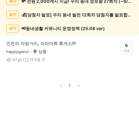
💸 전원 2,000캐시 지급! 우리 동네 정보왕 27회차 (~8/10)
공지
핑
게
💰[당첨자 발표] 우리 동네 썰전 12회차 당첨자를 발표합니다!
공지
시
글
목
📢동네생활 커뮤니티 운영정책 (25.08 ver)
공지
록
인천의 자랑거리, 아라마류 휴게소!!!
0
상동
댓글
happygaeul
8개월 전
197
1
1
1