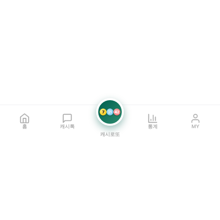
7
21
42
홈
캐시톡
통계
MY
캐시로또