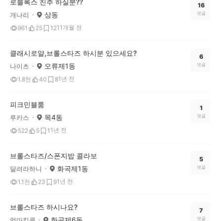
로블록스 친추 하실분??
16
상동
댓글
개나리
11개월 전
961
25
12
클래시로얄,브롤스타즈 하시분 있으세요?
6
오류제1동
댓글
나이츠
1년 전
1.8천
40
8
피크민블룸
1
목4동
댓글
루카스
1년 전
522
5
1
브롤스타즈/스폰지밥 콜라보
5
화곡제1동
댓글
달려라하니
1년 전
1.1천
23
9
브롤스타즈 하시나요?
7
화곡제6동
댓글
엄마킹콩