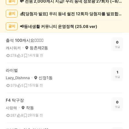
💸 전원 2,000캐시 지급! 우리 동네 정보왕 27회차 (~8/10)
공지
락
게
💰[당첨자 발표] 우리 동네 썰전 12회차 당첨자를 발표합니다!
공지
시
글
목
📢동네생활 커뮤니티 운영정책 (25.08 ver)
공지
록
출석 100캐시요👍🏻👍🏻
0
등촌제2동
댓글
캐시워커
4개월 전
278
3
1
라이벌
1
신정1동
댓글
Lazy_Dishnna
5개월 전
379
5
1
F4 탁구장
0
작동
댓글
사랑해
9개월 전
287
8
2