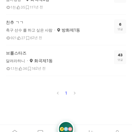
1년 전
1천
35
11
친추 ㄱㄱ
6
방화제1동
댓글
축구 선수 를 하고 싶은 사람
2년 전
921
27
6
브롤스타즈
43
화곡제1동
댓글
달려라하니
2년 전
1.1천
36
16
1
7
21
42