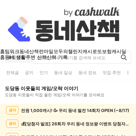
홈
팀워크
동네산책
런마일
모두의챌린지
캐시로또
보험
캐시딜
홈
동네 생활
주변 산책
산책 기록
도당동
전체글
공지
인기
동네 일상
동네 정보
맛집 추천
분실
도당동
이웃들의
게임/오락
이야기
도당동
이웃들이 직접 올린
게임/오락
이야기를 모아봐요
도
전원 1,000캐시! 🥳 우리 동네 썰전 14회차 OPEN (~8/17)
공지
당
동
게
💰[당첨자 발표] 26회차 우리 동네 정보왕 이벤트 당첨자를 발표합니다!
공지
임/
오