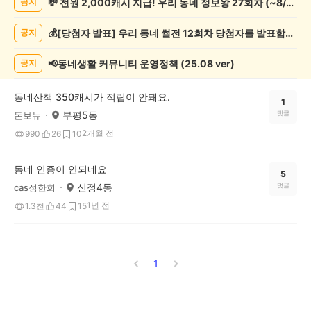
💸 전원 2,000캐시 지급! 우리 동네 정보왕 27회차 (~8/10)
공지
종
게
💰[당첨자 발표] 우리 동네 썰전 12회차 당첨자를 발표합니다!
공지
시
글
목
📢동네생활 커뮤니티 운영정책 (25.08 ver)
공지
록
동네산책 350캐시가 적립이 안돼요.
1
부평5동
댓글
돈보뉴
2개월 전
990
26
10
동네 인증이 안되네요
5
신정4동
댓글
cas정한희
1년 전
1.3천
44
15
1