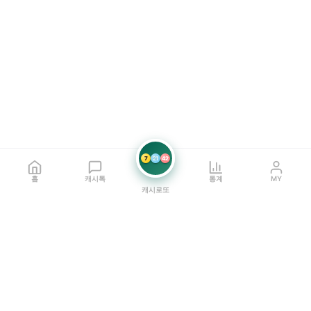
7
21
42
홈
캐시톡
통계
MY
캐시로또