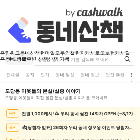
홈
팀워크
동네산책
런마일
모두의챌린지
캐시로또
보험
캐시딜
홈
동네 생활
주변 산책
산책 기록
도당동
전체글
공지
인기
동네 일상
동네 정보
맛집 추천
분실
도당동
이웃들의
분실/실종
이야기
도당동
이웃들이 직접 올린
분실/실종
이야기를 모아봐요
도
전원 1,000캐시! 🥳 우리 동네 썰전 14회차 OPEN (~8/17)
공지
당
동
분
💰[당첨자 발표] 26회차 우리 동네 정보왕 이벤트 당첨자를 발표합니다!
공지
실/
실