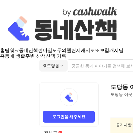
홈
팀워크
동네산책
런마일
모두의챌린지
캐시로또
보험
캐시딜
홈
동네 생활
주변 산책
산책 기록
도당동
도당동
도당동
이웃
도
당
로그인을 해주세요
동
음
공지사항
악/
전체글