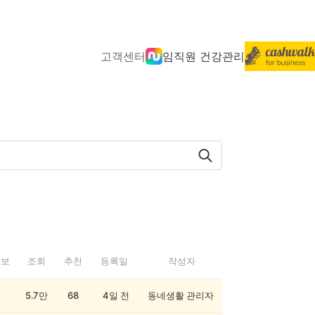
고객센터
임직원 건강관리
정보
조회
추천
등록일
작성자
5.7만
68
4일 전
동네생활 관리자