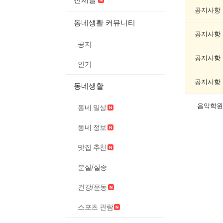
악
기
공지사항
게
동네생활 커뮤니티
시
공지사항
글
공지
목
록
공지사항
인기
공지사항
동네생활
음악학원
동네 일상
동네 정보
맛집 추천
분실/실종
건강/운동
스포츠 관람