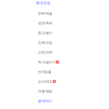
동네모임
문화/예술
공연/축제
종교/봉사
친목/모임
인문/과학
독서/글쓰기
반려동물
요리/제조
여행/캠핑
음악/악기